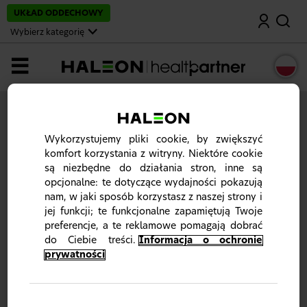
P
UKŁAD ODDECHOWY
Wyszukaj
o
m
Wybierz kategorię
i
ń
i
MENU
p
r
z
e
j
Zarejestruj się/ Zaloguj się
d
ź
Aby uzyskać dostęp do zawartości witryny,
zaloguj się
Wykorzystujemy pliki cookie, by zwiększyć
d
lub
zarejestruj
komfort korzystania z witryny. Niektóre cookie
o
są niezbędne do działania stron, inne są
g
ł
opcjonalne: te dotyczące wydajności pokazują
ó
nam, w jaki sposób korzystasz z naszej strony i
w
jej funkcji; te funkcjonalne zapamiętują Twoje
n
e
preferencje, a te reklamowe pomagają dobrać
j
do Ciebie treści.
Informacja o ochronie
t
prywatności
r
e
Ta strona internetowa jest przeznaczona dla
ś
polskich pracowników służby zdrowia. Prosimy o
c
zamknięcie strony, jeśli do nich nie należysz.
i