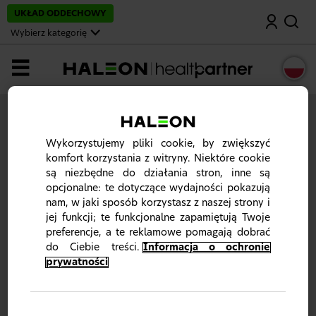
P
UKŁAD ODDECHOWY
Wyszukaj
o
m
Wybierz kategorię
i
ń
i
MENU
p
r
z
e
j
Zarejestruj się/ Zaloguj się
d
ź
Aby uzyskać dostęp do zawartości witryny,
zaloguj się
Wykorzystujemy pliki cookie, by zwiększyć
d
lub
zarejestruj
komfort korzystania z witryny. Niektóre cookie
o
są niezbędne do działania stron, inne są
g
ł
opcjonalne: te dotyczące wydajności pokazują
ó
nam, w jaki sposób korzystasz z naszej strony i
w
jej funkcji; te funkcjonalne zapamiętują Twoje
n
e
preferencje, a te reklamowe pomagają dobrać
j
do Ciebie treści.
Informacja o ochronie
t
prywatności
r
e
Ta strona internetowa jest przeznaczona dla
ś
polskich pracowników służby zdrowia. Prosimy o
c
zamknięcie strony, jeśli do nich nie należysz.
i