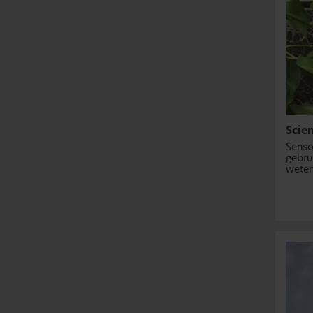
Scie
Senso
gebru
weten