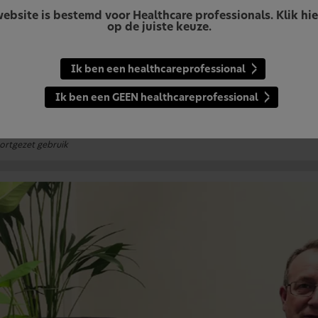
ebsite is bestemd voor Healthcare professionals. Klik hi
op de juiste keuze.
en met gevoelige tanden willen een langdurige oplossin
evoeligheid van het tandbeen kan een grote invloed hebben op de 
aspecten van het dagelijks leven.
1-3
Ik ben een healthcareprofessional
ngdurige verlichting van dentineovergevoeligheid*, te bereiken, gebr
sietechnologie.
4
Ik ben een GEEN healthcareprofessional
ensodyne Clinical Repair kunnen clienten gevoelige plekken van t
ligheid aanpakken
, Met NovaMin: Innovatieve occlusietechnologi
5
oortgezet gebruik