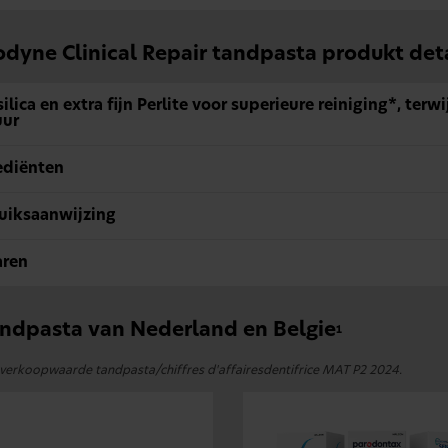
dyne Clinical Repair tandpasta produkt deta
ilica en extra fijn Perlite voor superieure reiniging*, terw
uur
ediënten
uiksaanwijzing
ren
ndpasta van Nederland en Belgie
1
 verkoopwaarde tandpasta/chiffres d'affairesdentifrice MAT P2 2024.