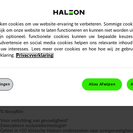
ken cookies om uw website-ervaring te verbeteren. Sommige cookie
jk om onze website te laten functioneren en kunnen niet worden u
jn optioneel: functionele cookies kunnen uw bepaalde keuzes
Advertensie en social media cookies helpen ons relevante inhoud
 uw interesses. Lees meer over cookies en hoe hoe wij ze gebru
klaring.
Privacyverklaring
dyne Clinical Repair, onze beste tot nu toe
dyne Clinical Repair is een dagelijkse fluoride tandpasta voor gevoe
lingen
Alles Afwijzen
A
sch bewezen verlichting en langdurige bescherming
4**
Start herstel van gevoelige tanden in 2 minuten*
Klinisch bewezen langdurige verlichting van gevoeligheid
6**
5% NovaMin
Voor verlichting van gevoeligheid
7
Innovatieve occlusietechnologie
8
Getest in >20 klinische Haleon-onderzoeken naar overgevoelighei