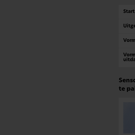
Start
Uitg
Vorm
Vorm
uitd
Senso
te p