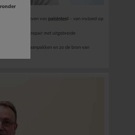
eronder
g
kwaliteit van leven van
patiënten
- van invloed op
1
uikt u Clinical repair met uitgebreide
anden en kiezen aanpakken en zo de bron van
e