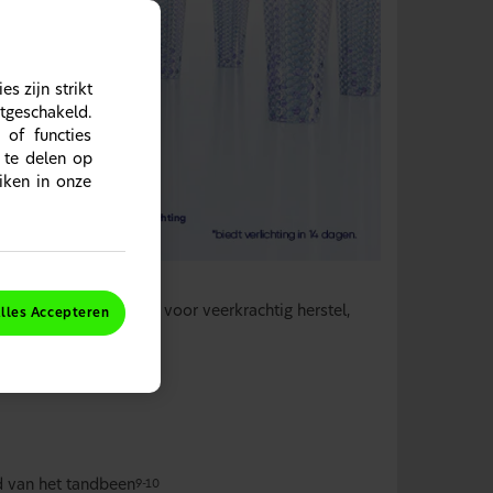
s zijn strikt
itgeschakeld.
 of functies
 te delen op
iken in onze
lige tanden die zorgt voor veerkrachtig herstel,
lles Accepteren
d van het tandbeen
9-10