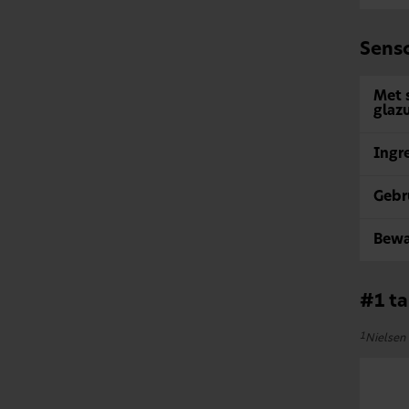
Senso
Met s
glaz
Ingr
Gebr
Bewa
#1 ta
1
Nielsen