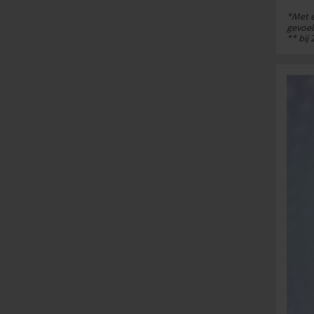
*Met e
gevoel
** bij