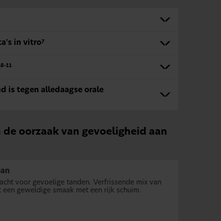
's in vitro
7
e
8-11
d is tegen alledaagse orale
n de oorzaak van gevoeligheid aan
ean
zacht voor gevoelige tanden. Verfrissende mix van
 een geweldige smaak met een rijk schuim.