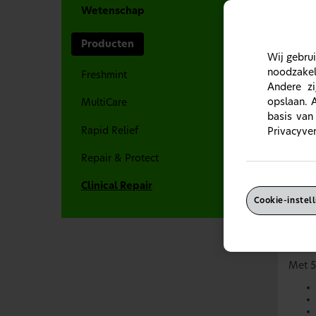
Wetenschap
Producten
Wij gebrui
noodzakeli
Freshmint
Andere zi
opslaan. 
MultiCare
basis van
Rapid Relief
Privacyver
Repair & Protect
Senso
Clinical Repair
Senso
Cookie-instel
klini
Met 