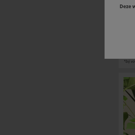
Deze w
Mens
Overg
vele 
Om la
occlu
Met S
gevoe
*bij v