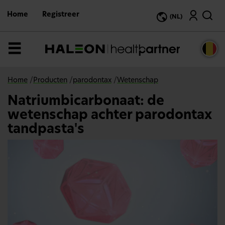
G
Zoeken
a
Home
Registreer
(NL)
n
a
a
r
MENU
d
e
h
o
Home
/
Producten
/
parodontax
/
Wetenschap
o
f
Natriumbicarbonaat: de
d
i
wetenschap achter parodontax
n
h
tandpasta's
o
u
d