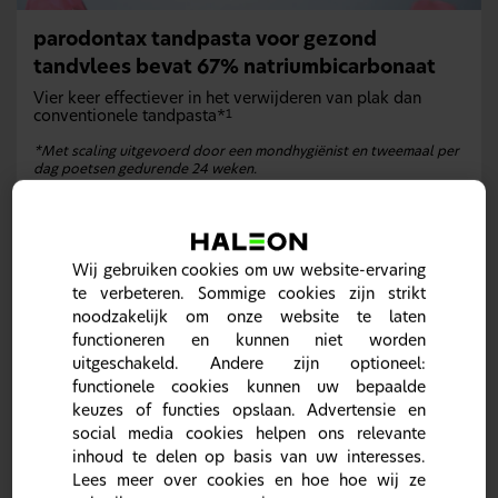
parodontax tandpasta voor gezond
tandvlees bevat 67% natriumbicarbonaat
Vier keer effectiever in het verwijderen van plak dan
conventionele tandpasta*
1
*Met scaling uitgevoerd door een mondhygiënist en tweemaal per
dag poetsen gedurende 24 weken.
Wij gebruiken cookies om uw website-ervaring
te verbeteren. Sommige cookies zijn strikt
noodzakelijk om onze website te laten
functioneren en kunnen niet worden
uitgeschakeld. Andere zijn optioneel:
functionele cookies kunnen uw bepaalde
keuzes of functies opslaan. Advertensie en
social media cookies helpen ons relevante
inhoud te delen op basis van uw interesses.
Lees meer over cookies en hoe hoe wij ze
parodontax, een formule op basis van 67%