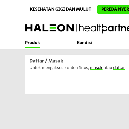
L
e
KESEHATAN GIGI DAN MULUT
PEREDA NYER
w
a
t
i
k
e
k
Produk
Kondisi
o
n
t
e
Daftar / Masuk
n
u
Untuk mengakses konten Situs,
masuk
atau
daftar
t
a
m
a