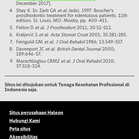
December 2017].
Shay K. In: Zarb GA
et al.
(eds). 1997. Boucher's
prosthodontic treatment for edentulous patients. 11th
edition. St. Louis, MO: Mosby, pp. 400–411.
Felton D
et al. J Prosthodont
2011; 20:S1–S12.
Kraljević S
et al. Acta Stomat Croat
2001; 35:281–285.
Feingold GM
et al. J Oral Rehabil
1986; 13:549–557.
Davenport JC
et al. British Dental Journal
2000;
189:646–57.
Marachlioglou CRMZ
et al. J Oral Rehabil
2010;
37:518–524.
Situs ini ditujukan untuk Tenaga Kesehatan Profesional di
Indonesia saja.
Situs perusahaan Haleon
Hubungi Kami
Peta situs
Aksesibilitas