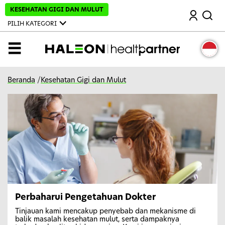
L
KESEHATAN GIGI DAN MULUT
Mencari
e
w
PILIH KATEGORI
a
t
i
MENU
k
e
k
o
Beranda
/
Kesehatan Gigi dan Mulut
n
t
e
n
u
t
a
m
a
Perbaharui Pengetahuan Dokter
Tinjauan kami mencakup penyebab dan mekanisme di
balik masalah kesehatan mulut, serta dampaknya