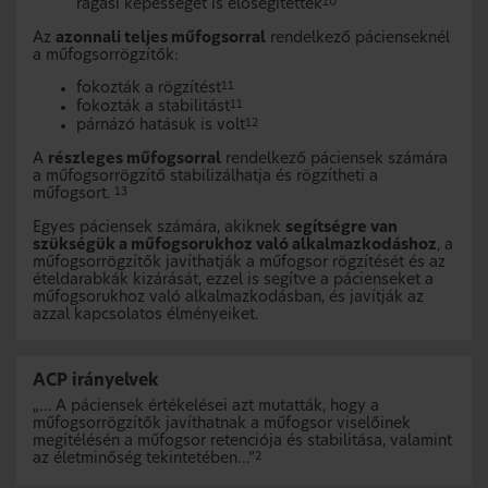
rágási képességet is elősegítették
10
Az
azonnali teljes műfogsorral
rendelkező pácienseknél
a műfogsorrögzítők:
fokozták a rögzítést
11
fokozták a stabilitást
11
párnázó hatásuk is volt
12
A
részleges műfogsorral
rendelkező páciensek számára
a műfogsorrögzítő stabilizálhatja és rögzítheti a
műfogsort.
13
Egyes páciensek számára, akiknek
segítségre van
szükségük a műfogsorukhoz való alkalmazkodáshoz
, a
műfogsorrögzítők javíthatják a műfogsor rögzítését és az
ételdarabkák kizárását, ezzel is segítve a pácienseket a
műfogsorukhoz való alkalmazkodásban, és javítják az
azzal kapcsolatos élményeiket.
ACP irányelvek
„… A páciensek értékelései azt mutatták, hogy a
műfogsorrögzítők javíthatnak a műfogsor viselőinek
megítélésén a műfogsor retenciója és stabilitása, valamint
az életminőség tekintetében...”
2