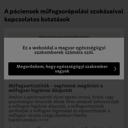
A páciensek műfogsorápolási szokásaival
kapcsolatos kutatások
Ez a weboldal a magyar egészségügyi
szakemberek számára szól.
Megerősítem, hogy egészségügyi szakember
vagyok
Műfogsortisztítók – segítenek megőrizni a
műfogsor higiéniai állapotát
Amikor a pácienseknél olyan egyéni orvosi, fizikai vagy
pszichológiai tényezők állnak fenn, amelyek befolyásolják
a műfogsor higiéniai állapotát, a műfogsortisztítók
javíthatják a műfogsor higiéniáját és elpusztíthatják a
műfogsor okozta szájgyulladásért felelős
baktériumokat.
2,14–16