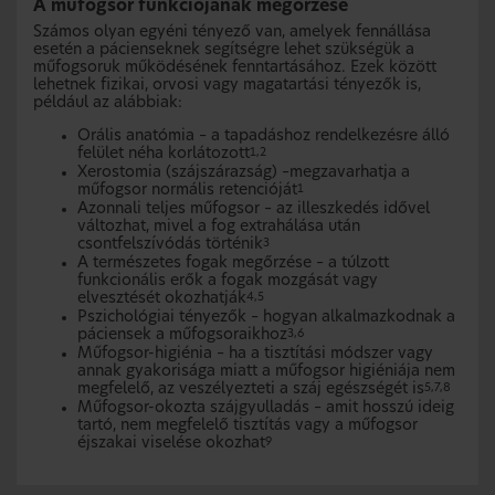
A műfogsor funkciójának megőrzése
Számos olyan egyéni tényező van, amelyek fennállása
esetén a pácienseknek segítségre lehet szükségük a
műfogsoruk működésének fenntartásához. Ezek között
lehetnek fizikai, orvosi vagy magatartási tényezők is,
például az alábbiak:
Orális anatómia – a tapadáshoz rendelkezésre álló
felület néha korlátozott
1,2
Xerostomia (szájszárazság) –megzavarhatja a
műfogsor normális retencióját
1
Azonnali teljes műfogsor – az illeszkedés idővel
változhat, mivel a fog extrahálása után
csontfelszívódás történik
3
A természetes fogak megőrzése – a túlzott
funkcionális erők a fogak mozgását vagy
elvesztését okozhatják
4,5
Pszichológiai tényezők – hogyan alkalmazkodnak a
páciensek a műfogsoraikhoz
3,6
Műfogsor-higiénia – ha a tisztítási módszer vagy
annak gyakorisága miatt a műfogsor higiéniája nem
megfelelő, az veszélyezteti a száj egészségét is
5,7,8
Műfogsor-okozta szájgyulladás – amit hosszú ideig
tartó, nem megfelelő tisztítás vagy a műfogsor
éjszakai viselése okozhat
9