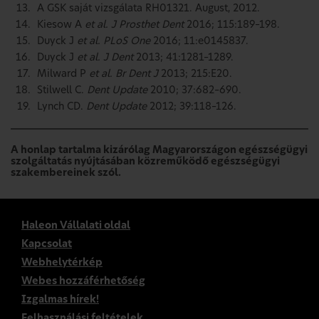
A GSK saját vizsgálata RH01321. August, 2012.
Kiesow A
et al. J Prosthet Dent
2016; 115:189–198.
Duyck J
et al. PLoS One
2016; 11:e0145837.
Duyck J
et al. J Dent
2013; 41:1281–1289.
Milward P
et al. Br Dent J
2013; 215:E20.
Stilwell C.
Dent Update
2010; 37:682–690.
Lynch CD.
Dent Update
2012; 39:118–126.
A honlap tartalma kizárólag Magyarországon egészségügyi
szolgáltatás nyújtásában közreműködő egészségügyi
szakembereinek szól.
Haleon Vállalati oldal
Kapcsolat
Webhelytérkép
Webes hozzáférhetőség
Izgalmas hírek!
Felhasználási feltételek