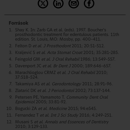
Források
Shay K. In: Zarb GA et al. (eds). 1997. Boucher's
prosthodontic treatment for edentulous patients. 11th
edition. St. Louis, MO: Mosby, pp. 400–411.
Felton D
et al. J Prosthodont
2011; 20:S1–S12.
Kraljević S
et al. Acta Stomat Croat
2001; 35:281–285.
Feingold GM
et al. J Oral Rehabil
1986; 13:549–557.
Davenport JC
et al. Br Dent J
2000; 189:646–657.
Marachlioglou CRMZ
et al. J Oral Rehabil
2010;
37:518–524.
Takamiya AS
et al. Gerodontology
2011; 28:91–96.
Zlatarić DK
et al. J Periodontol
2002; 73:137–144.
Petersen PE, Yamamoto T.
Community Dent Oral
Epidemiol
2005; 33:81–92.
Bogucki ZA
et al. Medicine
2015; 94:e545.
Fernandez T
et al. Int J Sci Study
2016; 4:249–251.
Musani S
et al. Annals and Essences of Dentistry
2010; 3:129–133.