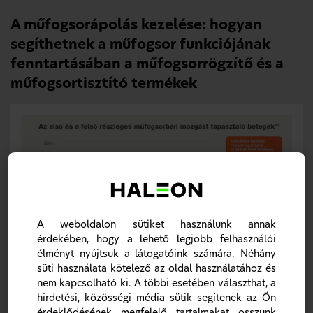
A műfogsorápolás kezelése: hogyan
segíthetnek a műfogsor funkciójának
fenntartásában a műfogsorrögzítő és a
műfogsortisztító termékek
A weboldalon sütiket használunk annak
érdekében, hogy a lehető legjobb felhasználói
Műfogsorrögzítők – segítség a műfogsor
élményt nyújtsuk a látogatóink számára. Néhány
teljesítményének megőrzésében
süti használata kötelező az oldal használatához és
Ha a pácienseknél olyan egyéni orvosi, fizikai vagy
nem kapcsolható ki. A többi esetében választhat, a
pszichológiai tényezők vannak jelen, amelyek
befolyásolják a műfogsor teljesítményét, a
hirdetési, közösségi média sütik segítenek az Ön
műfogsorrögzítők a segítségükre lehetnek azáltal, hogy
érdeklődésének megfelelő tartalmakat osszunk