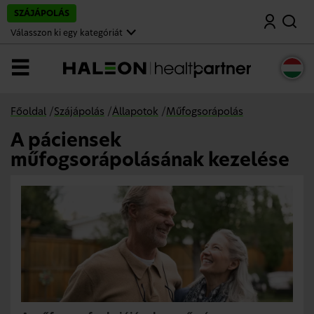
U
SZÁJÁPOLÁS
Keresés
g
r
Válasszon ki egy kategóriát
á
s
a
Menü
f
ő
t
a
Főoldal
/
Szájápolás
/
Állapotok
/
Műfogsorápolás
r
t
A páciensek
a
l
műfogsorápolásának kezelése
o
m
r
a