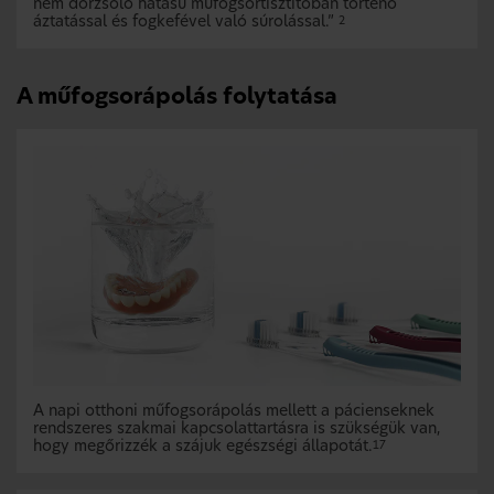
nem dörzsölő hatású műfogsortisztítóban történő
áztatással és fogkefével való súrolással.”
2
A műfogsorápolás folytatása
A napi otthoni műfogsorápolás mellett a pácienseknek
rendszeres szakmai kapcsolattartásra is szükségük van,
hogy megőrizzék a szájuk egészségi állapotát.
17