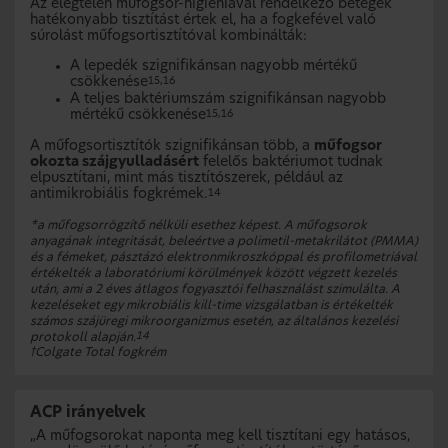
Az elégtelen műfogsor-higiéniával rendelkező betegek
hatékonyabb tisztítást értek el, ha a fogkefével való
súrolást műfogsortisztítóval kombinálták:
A lepedék szignifikánsan nagyobb mértékű
csökkenése
15,16
A teljes baktériumszám szignifikánsan nagyobb
mértékű csökkenése
15,16
A műfogsortisztítók szignifikánsan több, a
műfogsor
okozta szájgyulladásért
felelős baktériumot tudnak
elpusztítani, mint más tisztítószerek, például az
antimikrobiális fogkrémek.
14
*a műfogsorrögzítő nélküli esethez képest. A műfogsorok
anyagának integritását, beleértve a polimetil-metakrilátot (PMMA)
és a fémeket, pásztázó elektronmikroszkóppal és profilometriával
értékelték a laboratóriumi körülmények között végzett kezelés
után, ami a 2 éves átlagos fogyasztói felhasználást szimulálta. A
kezeléseket egy mikrobiális kill-time vizsgálatban is értékelték
számos szájüregi mikroorganizmus esetén, az általános kezelési
14
protokoll alapján.
†
Colgate Total fogkrém
ACP irányelvek
„A műfogsorokat naponta meg kell tisztítani egy hatásos,