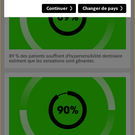
Continuer
Changer de pays
89 % des patients souffrant d'hypersensibilité dentinaire
estiment que les sensations sont gênantes.