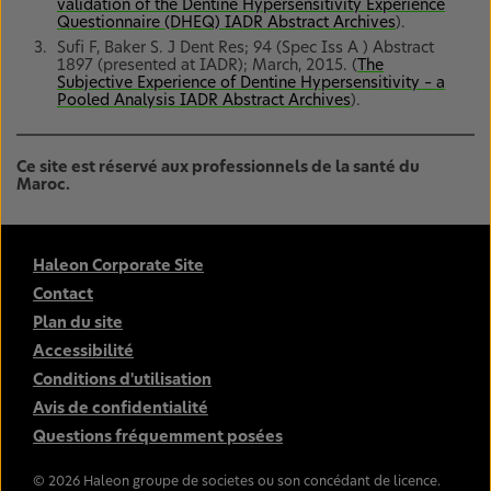
validation of the Dentine Hypersensitivity Experience
Questionnaire (DHEQ) IADR Abstract Archives
).
Sufi F, Baker S. J Dent Res; 94 (Spec Iss A ) Abstract
1897 (presented at IADR); March, 2015. (
The
Subjective Experience of Dentine Hypersensitivity – a
Pooled Analysis IADR Abstract Archives
).
Ce site est réservé aux professionnels de la santé du
Maroc.
Haleon Corporate Site
Contact
Plan du site
Accessibilité
Conditions d'utilisation
Avis de confidentialité
Questions fréquemment posées
©
2026
Haleon groupe de societes ou son concédant de licence.