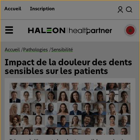
S
Recherche
a
Accueil
Inscription
u
t
e
r
MENU
a
u
c
o
Accueil
/
Pathologies
/
Sensibilité
n
t
Impact de la douleur des dents
e
n
sensibles sur les patients
u
p
r
i
n
c
i
p
a
l