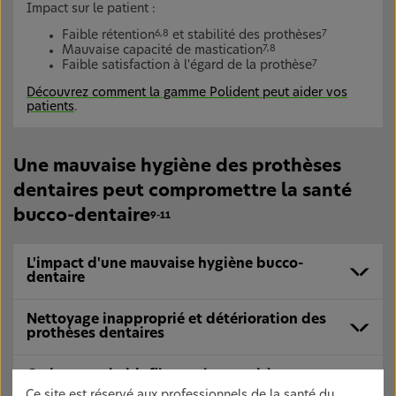
Impact sur le patient :
Faible rétention
et stabilité des prothèses
6,8
7
Mauvaise capacité de mastication
7,8
Faible satisfaction à l'égard de la prothèse
7
Découvrez comment la gamme Polident peut aider vos
patients
.
Une mauvaise hygiène des prothèses
dentaires peut compromettre la santé
bucco-dentaire
9-11
L'impact d'une mauvaise hygiène bucco-
dentaire
Nettoyage inapproprié et détérioration des
prothèses dentaires
Croissance du biofilm sur les prothèses
dentaires
Ce site est réservé aux professionnels de la santé du