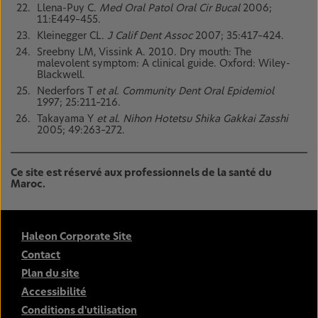
Llena-Puy C.
Med Oral Patol Oral Cir Bucal
2006;
11:E449–455.
Kleinegger CL.
J Calif Dent Assoc
2007; 35:417–424.
Sreebny LM, Vissink A. 2010. Dry mouth: The
malevolent symptom: A clinical guide. Oxford: Wiley-
Blackwell.
Nederfors T
et al. Community Dent Oral Epidemiol
1997; 25:211–216.
Takayama Y
et al. Nihon Hotetsu Shika Gakkai Zasshi
2005; 49:263–272.
Ce site est réservé aux professionnels de la santé du
Maroc.
Haleon Corporate Site
Contact
Plan du site
Accessibilité
Conditions d'utilisation