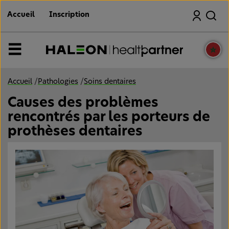
S
Recherche
a
Accueil
Inscription
u
t
e
r
MENU
a
u
c
o
Accueil
/
Pathologies
/
Soins dentaires
n
t
Causes des problèmes
e
n
rencontrés par les porteurs de
u
p
prothèses dentaires
r
i
n
c
i
p
a
l