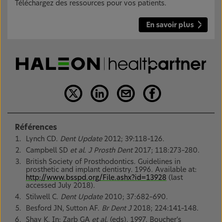
Téléchargez des ressources pour vos patients.
En savoir plus
Références
Lynch CD.
Dent Update
2012; 39:118–126.
Campbell SD
et al. J Prosth Dent
2017; 118:273–280.
British Society of Prosthodontics. Guidelines in
prosthetic and implant dentistry. 1996. Available at:
http://www.bsspd.org/File.ashx?id=13928
(last
accessed July 2018).
Stilwell C.
Dent Update
2010; 37:682–690.
Besford JN, Sutton AF.
Br Dent J
2018; 224:141–148.
Shay K. In: Zarb GA
et al.
(eds). 1997. Boucher’s