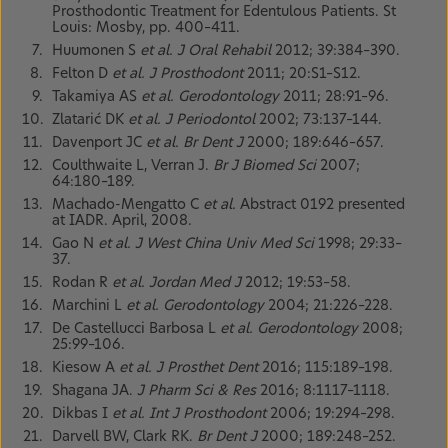
Prosthodontic Treatment for Edentulous Patients. St
Louis: Mosby, pp. 400–411.
Huumonen S
et al. J Oral Rehabil
2012; 39:384–390.
Felton D
et al. J Prosthodont
2011; 20:S1–S12.
Takamiya AS
et al. Gerodontology
2011; 28:91–96.
Zlatarić DK
et al. J Periodontol
2002; 73:137–144.
Davenport JC
et al. Br Dent J
2000; 189:646–657.
Coulthwaite L, Verran J.
Br J Biomed Sci
2007;
64:180–189.
Machado-Mengatto C
et al.
Abstract 0192 presented
at IADR. April, 2008.
Gao N
et al. J West China Univ Med Sci
1998; 29:33–
37.
Rodan R
et al. Jordan Med J
2012; 19:53–58.
Marchini L
et al. Gerodontology
2004; 21:226–228.
De Castellucci Barbosa L
et al. Gerodontology
2008;
25:99–106.
Kiesow A
et al. J Prosthet Dent
2016; 115:189–198.
Shagana JA.
J Pharm Sci & Res
2016; 8:1117–1118.
Dikbas I
et al. Int J Prosthodont
2006; 19:294–298.
Darvell BW, Clark RK.
Br Dent J
2000; 189:248–252.