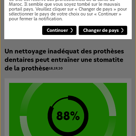
Maroc. Il semble que vous soyez tombé sur le mauvais
portail pays. Veuillez cliquer sur « Changer de pays » pour
Le danger d'une hygiène insuffisante
sélectionner le pays de votre choix ou sur « Continuer »
pour fermer la notification.
Mauvaise santé bucco-dentaire et bien-être
Continuer
Changer de pays
des patients
Un nettoyage inadéquat des prothèses
dentaires peut entraîner une stomatite
de la prothèse
18,19,20