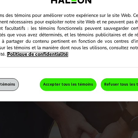
ons des témoins pour améliorer votre expérience sur le site Web. C
ment nécessaires pour exploiter notre site Web et ne peuvent pas ê
nt facultatifs : les témoins fonctionnels peuvent sauvegarder cer
ités que vous avez déterminés, et les témoins publicitaires et de 
 à partager du contenu pertinent en fonction de vos centres d’in
sur les témoins et la manière dont nous les utilisons, consultez not
té.
Politique de confidentialité
rendre comment se produisent les entorses et les élonga
t de savoir quelles sont les causes des entorses et des élongations 
t, vous orienter vers l’approche de prise en charge la plus appropri
 témoins
Accepter tous les témoins
Refuser tous les 