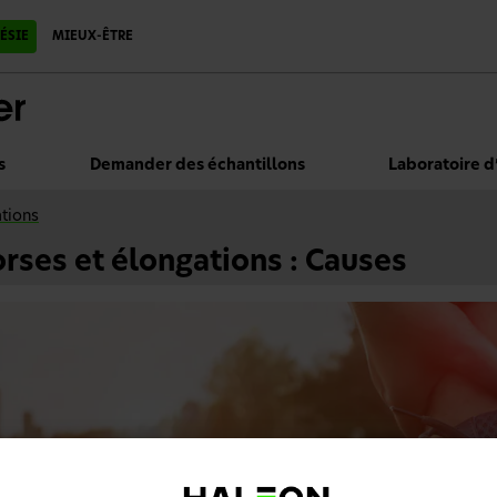
ÉSIE
MIEUX-ÊTRE
s
Demander des échantillons
Laboratoire d
ations
rses et élongations : Causes