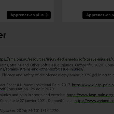
Apprenez-en plus
Apprenez-en p
tps://sma.org.au/resources/injury-fact-sheets/soft-tissue-injuries/
C
ns, Strains and Other Soft-Tissue Injuries. OrthoInfo. 2020. Consul
ns/sprains-strains-and-other-soft-tissue-injuries/
.
.
Efficacy and safety of diclofenac diethylamine 2.32% gel in acute 
 Fact Sheet #1: Musculoskeletal Pain. 2017.
https://www.iasp-pain.
pdf
Consultation : 26 août 2020.
Injuries and pain in sports and exercise.
https://www.iasp-pain.org
onsulté le 27 janvier 2021. Disponible au :
https://www.webmd.com
hysician.
2006; 74(10):1714-1720.