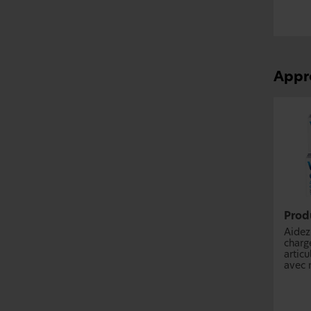
Appr
Prod
Aidez
charg
articu
avec 