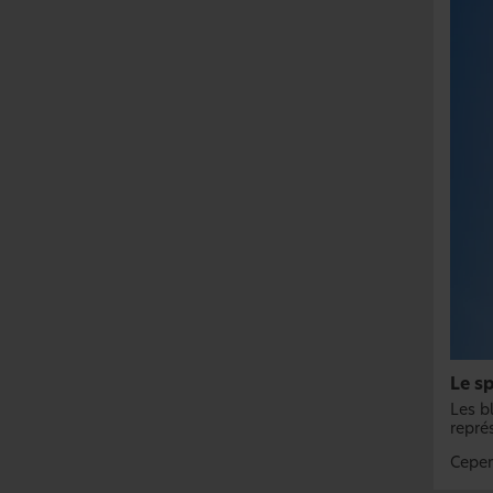
Le sp
Les b
représ
Cepend