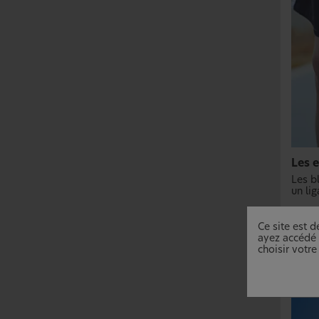
Les e
Les b
un li
Ce site est 
ayez accédé p
choisir votre