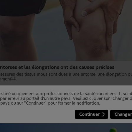
ntorses et les élongations ont des causes précises
lessures des tissus mous sont dues à une entorse, une élongation ou
gament
.
1,2
Les
entorses
sont causées par une force anormale ou excessive exe
Les
élongations
résultent de l’allongement d’un muscle au-delà de 
destiné uniquement aux professionnels de la santé canadiens. Il se
Des blessures liées au surmenage, dues à des mouvements répétés de
ar erreur au portail d'un autre pays. Veuillez cliquer sur "Changer
compression, peuvent également se produire
1,2
 pays ou sur "Continuer" pour fermer la notification.
Continuer
Changer