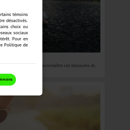
ertains témoins
tre désactivés.
tains choix ou
réseaux sociaux
térêt. Pour en
re Politique de
tions
peut vous aider à les reconnaître ces blessures et,
ée pour votre patient.
témoins