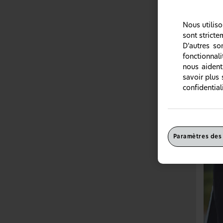
Nous utilis
sont stricte
D’autres so
fonctionnal
nous aident
savoir plus 
confidentiali
Comp
Le fai
partan
Paramètres des