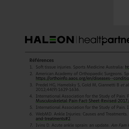
Références
Soft tissue injuries. Sports Medicine Australia:
ht
American Academy of Orthopaedic Surgeons. Sprai
https://orthoinfo.aaos.org/en/diseases--conditio
Predel HG, Hamelsky S, Gold M, Giannetti B
et al
2012;44(9):1629-1636.
International Association for the Study of Pain.
Musculoskeletal-Pain-Fact-Sheet-Revised-2017.
International Association for the Study of Pain. 
WebMD. Ankle Injuries: Causes and Treatments. C
and-treatments#2
.
Ivins D. Acute ankle sprain: an update.
Am Fam P