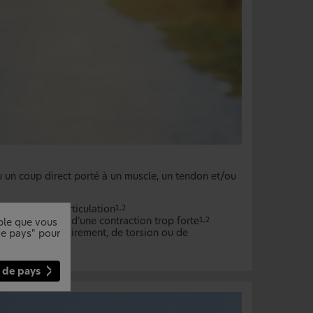
 un coup direct porté à un muscle, un tendon et/ou
rcée sur une articulation
1,2
sa capacité ou d’une contraction trop forte
1,2
mble que vous
 friction, d’étirement, de torsion ou de
 de pays" pour
 de pays