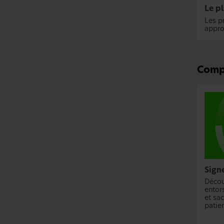
Le pl
Les p
approp
Compr
Sign
Décou
entor
et sa
patie