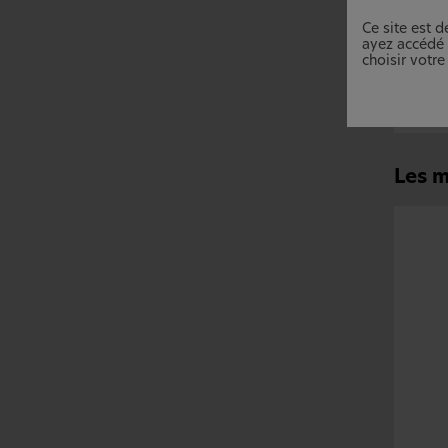
Selon
Ce site est 
plus 
ayez accédé p
choisir votre
Les m