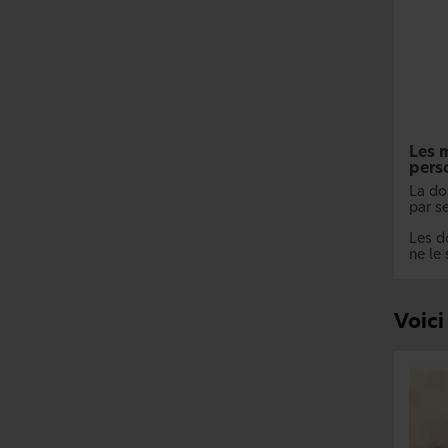
Les m
pers
La do
par se
Les do
ne le 
Voici