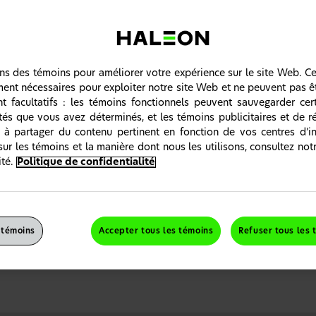
ons des témoins pour améliorer votre expérience sur le site Web. C
ment nécessaires pour exploiter notre site Web et ne peuvent pas ê
nt facultatifs : les témoins fonctionnels peuvent sauvegarder cer
ités que vous avez déterminés, et les témoins publicitaires et de 
 à partager du contenu pertinent en fonction de vos centres d’in
e dos et douleur cervicale aigus
sur les témoins et la manière dont nous les utilisons, consultez not
uleur peut se manifester n’importe où dans le dos, jusque dans la 
té.
Politique de confidentialité
La
douleur cervicale
s’étend de la base du crâne jusqu’à l’épaule
Une
douleur dans le haut et le milieu du dos
se situe dans la rég
cage thoracique
La douleur située entre le bas de la cage thoracique et le haut de
lombaire
 témoins
Accepter tous les témoins
Refuser tous les 
l de dos et la douleur cervicale aigus touchent la plupart des gens 
gement symptomatique efficace pour aider les patients à gérer leur