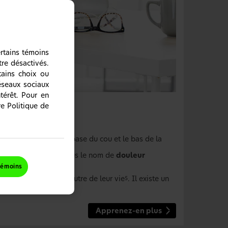
ertains témoins
tre désactivés.
tains choix ou
réseaux sociaux
térêt. Pour en
re Politique de
nuque
:
1-4
ion comprise entre la base du cou et le bas de la
s jambes est connue sous le nom de
douleur
témoins
à un moment ou à un autre de leur vie
. Il existe un
5
 douleur aiguë
.
6
Apprenez-en plus