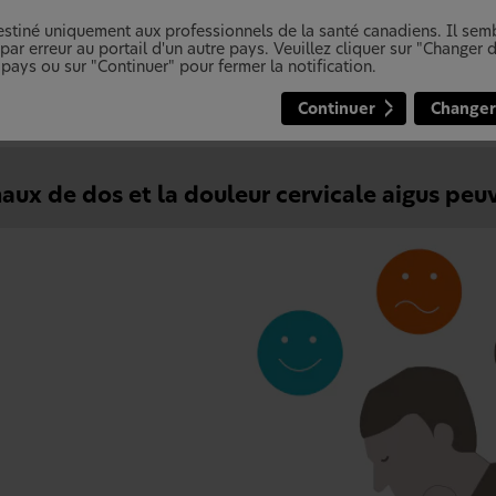
 l’indice de la douleur à l’échelle mondiale (Global Pain Index) de
destiné uniquement aux professionnels de la santé canadiens. Il se
de 24000 personnes dans 24 pays, dont le Canada
:
7
ar erreur au portail d'un autre pays. Veuillez cliquer sur "Changer
 pays ou sur "Continuer" pour fermer la notification.
92 % des personnes ont déclaré souffrir de mal de dos
87 % ont dit souffrir de douleurs lombaires
86 % ont déclaré souffrir de douleur cervicale
Continuer
Changer
aux de dos et la douleur cervicale aigus peu