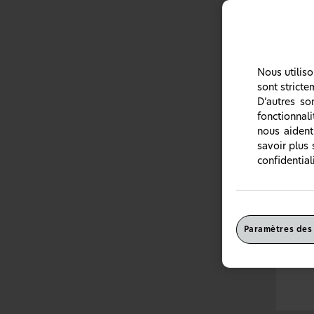
Nous utilis
sont stricte
D’autres so
fonctionnal
nous aident
Mal d
savoir plus 
La do
confidentiali
Paramètres des
Le ma
soula