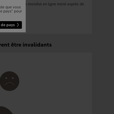
 2018, un sondage mondial en ligne mené auprès de
mble que vous
 de pays" pour
 de pays
vent être invalidants