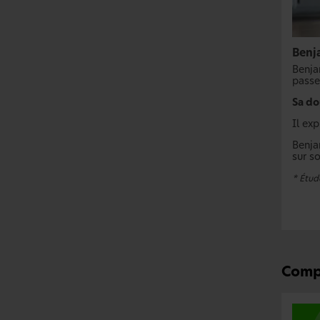
Benj
Benja
passe
Sa do
Il exp
Benja
sur so
* Étude
Compr