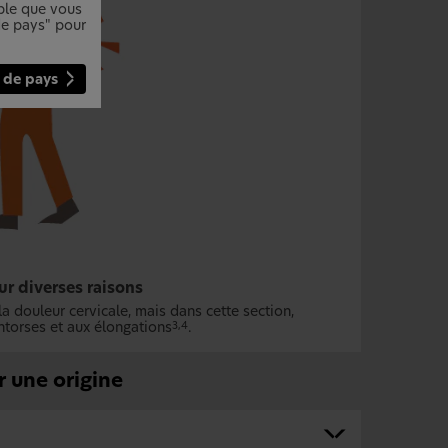
mble que vous
 de pays" pour
 de pays
r diverses raisons
 douleur cervicale, mais dans cette section,
entorses et aux élongations
.
3,4
 une origine