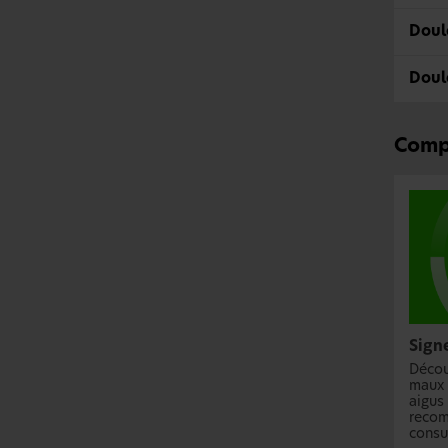
Doul
Doul
Compr
Sign
Décou
maux 
aigus 
recom
consu