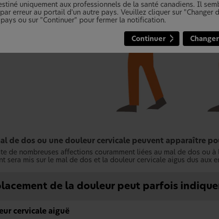
destiné uniquement aux professionnels de la santé canadiens. Il se
ar erreur au portail d'un autre pays. Veuillez cliquer sur "Changer
 pays ou sur "Continuer" pour fermer la notification.
Continuer
Changer
al de dos ou une douleur cervicale peuvent apparaître pou
iste de nombreuses affections couramment liées au mal de dos ou à la
nt sera mis sur le mal de dos et la douleur cervicale aigus dus aux 
lacement de la douleur peut parfois indiquer
ur cervicale aiguë