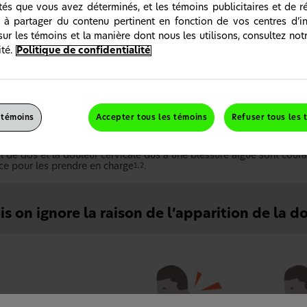
ités que vous avez déterminés, et les témoins publicitaires et de 
 à partager du contenu pertinent en fonction de vos centres d’in
sur les témoins et la manière dont nous les utilisons, consultez not
té.
Politique de confidentialité
 témoins
Accepter tous les témoins
Refuser tous les 
endre le mal de dos et la douleur cervicale aigus
l de dos et la douleur cervicale dus à une blessure aiguë sont cour
ace pour les prendre en charge
.
1,2
is on ignore la raison de l’apparition de la d