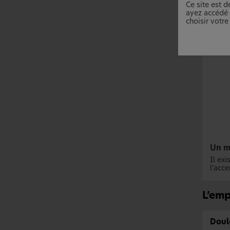
Ce site est 
ayez accédé p
choisir votre
Un m
Il ex
l’acce
L’emp
Doule