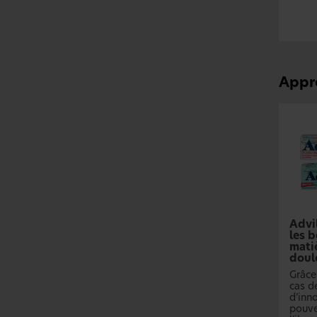
Appr
Advi
les b
mati
doul
Grâce
cas de
d’inno
pouve