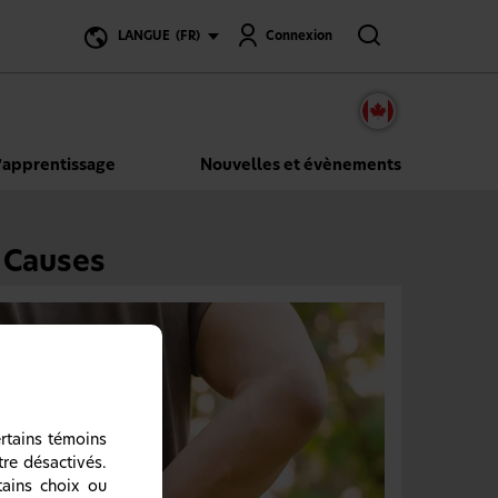
Recherche
LANGUE
(FR)
Connexion
’apprentissage
Nouvelles et évènements
: Causes
ertains témoins
tre désactivés.
tains choix ou