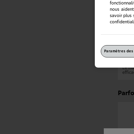
fonctionnal
nous aident
savoir plus 
confidentiali
Paramètres des
Compr
Le ma
effic
Parfo