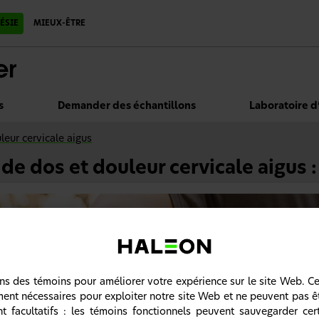
ÉSIE
MIEUX-ÊTRE
s
Demander des échantillons
Laboratoire d
leur cervicale aigus
de dos et douleur cervicale aigus 
ons des témoins pour améliorer votre expérience sur le site Web. C
ment nécessaires pour exploiter notre site Web et ne peuvent pas ê
nt facultatifs : les témoins fonctionnels peuvent sauvegarder cer