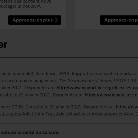
profène que contient Advil
soulager la douleur
.
6
Apprenez-en plus
Apprenez-en p
échelle mondiale). 3e édition, 2018. Rapport de recherche mondiale.
e for acute pain management.
The Pharmaceutical Journal
2019:1-13.
anvier 2021. Disponible au :
http://www.mayoclinic.org/diseases-c
ulté le 27 janvier 2021. Disponible au :
https://www.mayoclinic.
nvier 2020. Consulté le 27 janvier 2021. Disponible au :
https://ww
, caplets Advil Extra Fort, Advil Muscles et Articulations et Advil
nels de la santé du Canada.