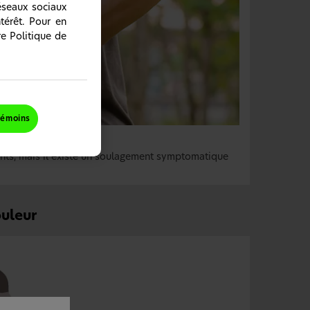
réseaux sociaux
térêt. Pour en
re Politique de
témoins
ants, mais il existe un soulagement symptomatique
ouleur