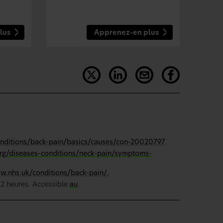
lus
Apprenez-en plus
onditions/back-pain/basics/causes/con-20020797
.
org/diseases-conditions/neck-pain/symptoms-
w.nhs.uk/conditions/back-pain/.
 12 heures. Accessible
au
.