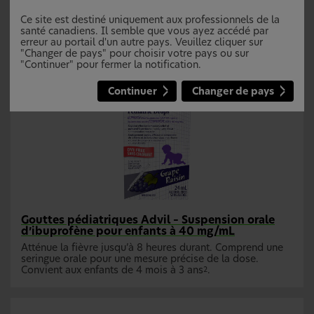
Produits contenant de l’ibuprofène
Ce site est destiné uniquement aux professionnels de la
santé canadiens. Il semble que vous ayez accédé par
erreur au portail d'un autre pays. Veuillez cliquer sur
"Changer de pays" pour choisir votre pays ou sur
"Continuer" pour fermer la notification.
Continuer
Changer de pays
Gouttes pédiatriques Advil – Suspension orale
d’ibuprofène pour enfants à 40 mg/mL
Atténue la fièvre jusqu’à 8 heures durant. Comprend une
seringue orale pour une mesure précise de la dose.
Convient aux enfants de 4 mois à 3 ans
.
2