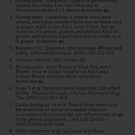
Monographie : comprimés, caplets et gélules Advil,
caplets Advil Extra Fort, Advil Muscles et
Articulations et Advil 12 ;heures Accessible
au
.
Monographie : comprimés à croquer Advil pour
enfants, Advil pour enfants Fièvre due au rhume ou à
la grippe, Advil Junior, Advil Junior Fièvre due au
rhume ou à la grippe, gouttes pédiatriques Advil et
gouttes pédiatriques Advil Fièvre due au rhume ou à
la grippe. Accessible
au
.
Rainsford KD. Ibuprofen: pharmacology, efficacy and
safety.
Inflammopharmacol
. 2009;17(6):275-342.
Données internes. GSK, Warren, NJ.
Monographie : Advil Rhume et Sinus Plus, Advil
Rhume, Sinus et Grippe ExtraFort et Advil pour
enfants Rhume et Grippe Multi-symptômes.
Accessible
au
.
Furey S et al. Nonprescription ibuprofen: side effect
profile.
Pharmacotherapy: J Human Pharmacol Drug
Ther
. 1992;12(5):403-407.
García Rodríguez LA et al. Role of dose potency in
the prediction of risk of myocardial infarction
associated with nonsteroidal anti inflammatory drugs
in the general population.
J Am Coll Cardiol
.
2008;52(20):1628-1636.
Pérez Gutthann S et al. Low dose diclofenac,