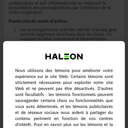
analgésiques et anti-inflammatoires en réduisant la
biosynthèse des prostaglandines par l’inhibition de la
cyclo-oxygénase
.
1
Points clés du mode d’action :
Les prostaglandines sont des dérivés d’acides gras
naturels largement distribués dans les tissus. On
suppose qu’elles constituent le dénominateur
commun dans la production de la douleur, la fièvre
et l’inflammation
.
1
Les prostaglandines sont largement distribuées
dans les tissus, et on croit qu’elles sensibilisent ces
derniers aux médiateurs de la douleur et de
l’inflammation tels que l’histamine, la 5-
Nous utilisons des témoins pour améliorer votre
hydroxytryptamine et les kinines
.
1
Les cyclo-oxygénases (p. ex. la COX-1 et la COX-2)
expérience sur le site Web. Certains témoins sont
sont les enzymes qui catalysent l’étape de la
strictement nécessaires pour exploiter notre site
biosynthèse des prostaglandines que les AINS
Web et ne peuvent pas être désactivés. D’autres
comme l’ibuprofène inhibent pour prévenir la
synthèse de prostaglandines
.
1, 3
sont facultatifs : les témoins fonctionnels peuvent
sauvegarder certains choix ou fonctionnalités que
AINS = anti-inflammatoire non stéroïdien
vous avez déterminés, et les témoins publicitaires
et de réseaux sociaux nous aident à partager du
contenu pertinent en fonction de vos centres
d’intérêt. Pour en savoir plus sur les témoins et la