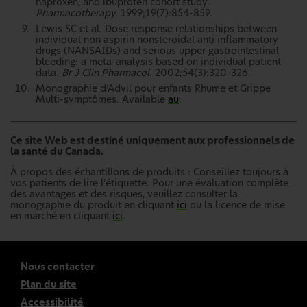
naproxen, and ibuprofen cohort study.
Pharmacotherapy.
1999;19(7):854-859.
Lewis SC et al. Dose response relationships between
individual non aspirin nonsteroidal anti inflammatory
drugs (NANSAIDs) and serious upper gastrointestinal
bleeding: a meta-analysis based on individual patient
data.
Br J Clin Pharmacol
. 2002;54(3):320-326.
Monographie d’Advil pour enfants Rhume et Grippe
Multi-symptômes. Available
au
.
Ce site Web est destiné uniquement aux professionnels de
la santé du Canada.
À propos des échantillons de produits : Conseillez toujours à
vos patients de lire l’étiquette. Pour une évaluation complète
des avantages et des risques, veuillez consulter la
monographie du produit en cliquant
ici
ou la licence de mise
en marché en cliquant
ici
.
Nous contacter
Plan du site
Accessibilité