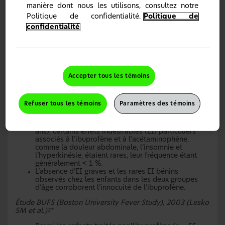
poids de l’enfant (voir la fiche posologique dans la
manière dont nous les utilisons, consultez notre
section Renseignements détaillés sur les gouttes
Politique de confidentialité.
Politique de
pédiatriques Advil)
.
1
confidentialité
Les études menées à ce jour chez les enfants n’ont révélé
aucun problème particulier qui pourrait limiter l’utilité de
l’ibuprofène chez les patients âgés d’au moins 4 mois
.
1
Les résultats relatifs à l’innocuité issus de l’étude BUFS
(
Boston University Fever Study
) concordent avec ceux de
Accepter tous les témoins
l’étude CAMP (
Children’s Analgesic Medicine Project
)**
:
1
Étude CAMP (Children’s Analgesic Medicine Project), 1999
Refuser tous les témoins
Paramètres des témoins
(
Ashraf E 1999
et al.)
2*
Dans les deux groupes d’âge (< 2 ans et ≥ 2 à < 12
ans), certains effets indésirables (EI) particuliers
associés à l’ibuprofène et à l’acétaminophène,
comme la douleur abdominale, l’insomnie et
l’hyperkinésie, étaient rares, leur fréquence étant
généralement < 1 %.
L’absence d’EI graves et les rares EI bénins
observés chez les enfants dans les deux groupes
d’âge corroborent l’innocuité de l’ibuprofène.
Étude BUFS (Boston University Fever Study), 2003 (Lesko
SM et al.)
3*