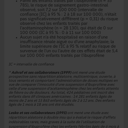
Parmi les enfants traités par l’ibuprofène (n = 55
785), le risque de saignement gastro-intestinal
observé, soit 7,2 sur 100 000 (intervalle de
confiance [IC] à 95 % : 2 à 18 sur 100 000), n’était
pas significativement diffférent (p = 0,31) du risque
observé chez les enfants traités par
l’acétaminophène (n = 28 130), qui était de 0 sur
100 000 (IC à 95 % : 0 à 11 sur 100 000)
Aucun sujet n’a été hospitalisé en raison d’une
insuffisance rénale aiguë ou d’une anaphylaxie; la
limite supérieure de l’IC à 95 % relatif au risque de
survenue de l’un ou l’autre de ces effets était de 5,4
sur 100 000 enfants traités par l’ibuprofène
IC = intervalle de confiance
*
Ashraf et ses collaborateurs (1999)
ont mené une étude
prospective sans répartition aléatoire, multicentrique, ouverte, à
tous venants et comportant l’administration de doses multipes en
vue de comparer l’innocuité d’une suspension d’ibuprofène avec
celle d’une suspension d’acétaminophène chez les enfants atteints
de fièvre ou de douleurs. Au total, 424 pédiatres ont inscrit des
enfants dans 69 cliniques américaines : 14 281 enfants âgés de
moins de 2 ans et 15 863 enfants âgés de 2 à 12 ans. Des enfants
âgés de 1 mois à 18 ans ont été étudiés.
Lesko et ses collaborateurs (1995)
ont mené une étude avec
répartition aléatoire à double insu qui a évalué le risque d’effets
indésirables rares, mais graves à la suite de l’utilisation de
suspension d’ibuprofène chez les enfants fébriles âgés de 6 mois à