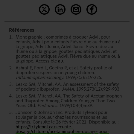
Références
Monographie : comprimés à croquer Advil pour
enfants, Advil pour enfants Fièvre due au rhume ou à
la grippe, Advil Junior, Advil Junior Fièvre due au
rhume ou à la grippe, gouttes pédiatriques Advil et
gouttes pédiatriques Advil Fièvre due au rhume ou à
la grippe. Accessible
au
.
Ashraf E, Ford L, Geetha R, et al. Safety profile of
ibuprofen suspension in young children.
Inflammopharmacology.
1999;7(3):219-225.
Lesko SM, Mitchell AA. An assessment of the safety
of pediatric ibuprofen.
JAMA.
1995;273(12):929-933.
Lesko SM, Mitchell AA. The Safety of Acetaminophen
and Ibuprofen Among Children Younger Than Two
Years Old.
Pediatrics.
1999;104(4):e39.
Johnson & Johnson Inc. Produits Tylenol pour
soulager la douleur chez les nourrissons et les
enfants. Consulté le 26 février 2021. Disponible au :
https://fr.tylenol.ca/securite-
dosage/children/acetaminophen-dosage-pour-