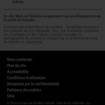
enfants
.
Ce site Web est destiné uniquement aux professionnels de
la santé du Canada.
À propos des échantillons de produits : Conseillez toujours à
vos patients de lire l’étiquette. Pour une évaluation complète
des avantages et des risques, veuillez consulter la
monographie du produit en cliquant
ici
ou la licence de mise
en marché en cliquant
ici
.
Nous contacter
Plan du site
Accessibilité
Conditions d’utilisation
Remarque sur la confidentialité
Politique de cookies
FAQ
©
2026
Groupe de sociétés Haleon. Tous droits réservés. Les