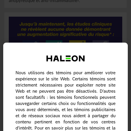
antipyrétique et anti-inflammatoire
.
1
Profil de tolérabilité globale et digestive chez les
Nous utilisons des témoins pour améliorer votre
enfants
expérience sur le site Web. Certains témoins sont
Chez les enfants, le profil d’innocuité de l’ibuprofène
strictement nécessaires pour exploiter notre site
est comparable à celui de l’acétaminophène
Web et ne peuvent pas être désactivés. D’autres
L’ibuprofène a été largement étudié dans le cadre d’essais
sont facultatifs : les témoins fonctionnels peuvent
cliniques auxquels ont participé plus de 100 000
sauvegarder certains choix ou fonctionnalités que
enfants
.
1-3
vous avez déterminés, et les témoins publicitaires
L’ibuprofène est bien toléré par les enfants à des doses
et de réseaux sociaux nous aident à partager du
de 20 à 30 mg/kg/jour et plus, comme en témoignent les
contenu pertinent en fonction de vos centres
résultats de l’étude BUFS (
Boston University Fever Study
).
d’intérêt. Pour en savoir plus sur les témoins et la
La dose devrait de préférence être calculée en fonction du