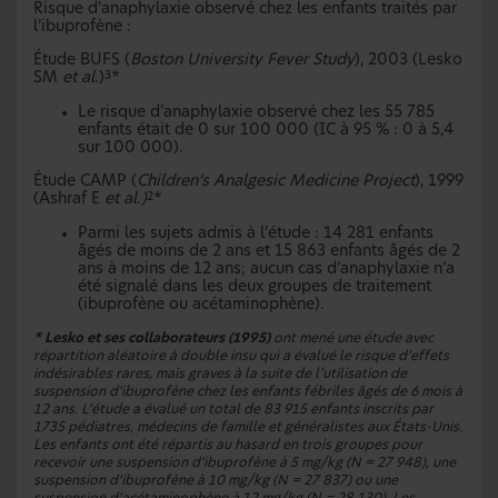
Risque d’anaphylaxie observé chez les enfants traités par
l’ibuprofène :
Étude BUFS (
Boston University Fever Study
), 2003 (Lesko
SM
et al.
)
*
3
Le risque d’anaphylaxie observé chez les 55 785
enfants était de 0 sur 100 000 (IC à 95 % : 0 à 5,4
sur 100 000).
Étude CAMP (
Children’s Analgesic Medicine Project
), 1999
(Ashraf E
et al.)
*
2
Parmi les sujets admis à l’étude : 14 281 enfants
âgés de moins de 2 ans et 15 863 enfants âgés de 2
ans à moins de 12 ans; aucun cas d’anaphylaxie n’a
été signalé dans les deux groupes de traitement
(ibuprofène ou acétaminophène).
* Lesko et ses collaborateurs (1995)
ont mené une étude avec
répartition aléatoire à double insu qui a évalué le risque d’effets
indésirables rares, mais graves à la suite de l’utilisation de
suspension d’ibuprofène chez les enfants fébriles âgés de 6 mois à
12 ans. L’étude a évalué un total de 83 915 enfants inscrits par
1735 pédiatres, médecins de famille et généralistes aux États-Unis.
Les enfants ont été répartis au hasard en trois groupes pour
recevoir une suspension d’ibuprofène à 5 mg/kg (N = 27 948), une
suspension d’ibuprofène à 10 mg/kg (N = 27 837) ou une
suspension d’acétaminophène à 12 mg/kg (N = 28 130). Les