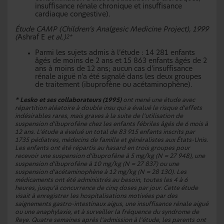
insuffisance rénale chronique et insuffisance
cardiaque congestive).
Étude CAMP (Children’s Analgesic Medicine Project), 1999
(
Ashraf E
et al.)
2*
Parmi les sujets admis à l’étude : 14 281 enfants
âgés de moins de 2 ans et 15 863 enfants âgés de 2
ans à moins de 12 ans; aucun cas d’insuffisance
rénale aiguë n’a été signalé dans les deux groupes
de traitement (ibuprofène ou acétaminophène).
* Lesko et ses collaborateurs (1995)
ont mené une étude avec
répartition aléatoire à double insu qui a évalué le risque d’effets
indésirables rares, mais graves à la suite de l’utilisation de
suspension d’ibuprofène chez les enfants fébriles âgés de 6 mois à
12 ans. L’étude a évalué un total de 83 915 enfants inscrits par
1735 pédiatres, médecins de famille et généralistes aux États-Unis.
Les enfants ont été répartis au hasard en trois groupes pour
recevoir une suspension d’ibuprofène à 5 mg/kg (N = 27 948), une
suspension d’ibuprofène à 10 mg/kg (N = 27 837) ou une
suspension d’acétaminophène à 12 mg/kg (N = 28 130). Les
médicaments ont été administrés au besoin, toutes les 4 à 6
heures, jusqu’à concurrence de cinq doses par jour. Cette étude
visait à enregistrer les hospitalisations motivées par des
saignements gastro-intestinaux aigus, une insuffisance rénale aiguë
ou une anaphylaxie, et à surveiller la fréquence du syndrome de
Reye. Quatre semaines après l’admission à l’étude, les parents ont