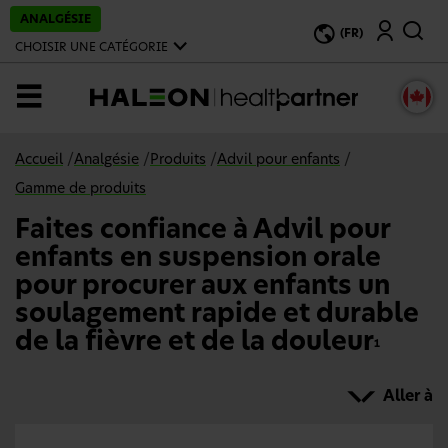
P
ANALGÉSIE
Recherche
a
(FR)
s
CHOISIR UNE CATÉGORIE
s
e
r
MENU
a
u
c
o
Accueil
/
Analgésie
/
Produits
/
Advil pour enfants
/
n
t
Gamme de produits
e
n
Faites confiance à Advil pour
u
p
enfants en suspension orale
r
i
pour procurer aux enfants un
n
soulagement rapide et durable
c
i
de la fièvre et de la douleur
p
1
a
l
Aller à