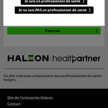
Je suis un professionnel de santé
Pour accéder au contenu du site
Je ne suis PAS un professionnel de santé
Se connecter
S'inscrire
Ce site s'adresse uniquement aux professionnels de santé
belges.
Site de l'entreprise Haleon
Contact