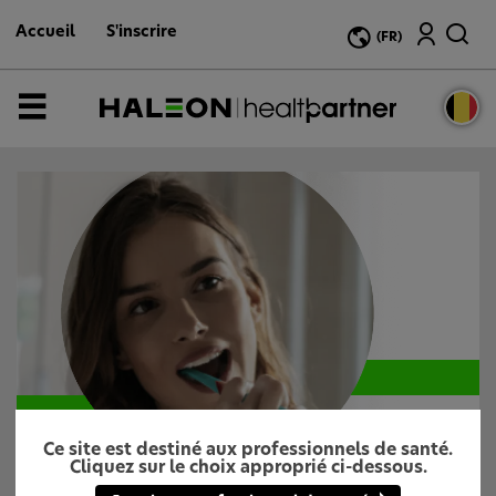
A
Recherche
l
Accueil
S'inscrire
(FR)
l
e
r
a
Menu
u
c
o
n
t
e
n
u
p
r
i
n
c
i
p
a
l
Ce site est destiné aux professionnels de santé.
Cliquez sur le choix approprié ci-dessous.