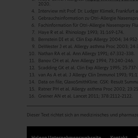
2020.
Interview mit Prof. Dr. Ludger Klimek, Frankfurt
Gebrauchsinformation zu Otri-Allergie Nasenspr
Fachinformation für Otri-Allergie Nasenspray Fl
Haye R et al. Rhinology 1993; 31:169–174.
Bernstein DI et al. Clin Exp Allergy 2004; 34:952
DeWester J et al. Allergy asthma Proc 2003; 24:
Nathan RA et al. Ann Allergy 1991; 67:332–338.
Banov CH et al. Ann Allergy 1994; 73:240–246.
Scadding GK et al. Clin Exp Allergy 1995; 25:737–
van As A et al. J Allergy Clin Immunol 1993; 91:
Data on file, GlaxoSmithKline. GSK: Result Su
Ratner PH et al. Allergy asthma Proc 2002; 23:2
Greiner AN et al. Lancet 2011; 378:2112–2122.
Dieser Text richtet sich an medizinisches und pharmaz
Haleon Unternehmenswebseite
Kontakt