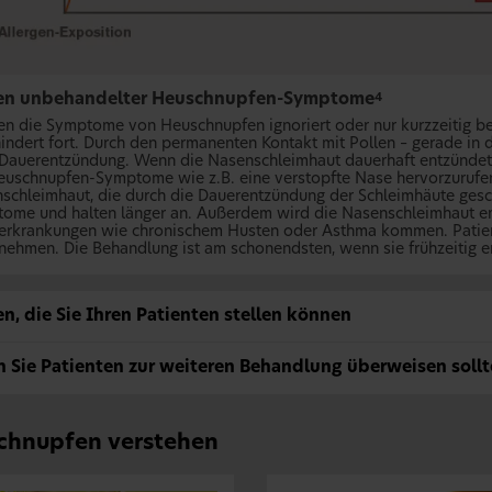
en unbehandelter Heuschnupfen-Symptome
4
n die Symptome von Heuschnupfen ignoriert oder nur kurzzeitig be
indert fort. Durch den permanenten Kontakt mit Pollen – gerade i
 Dauerentzündung. Wenn die Nasenschleimhaut dauerhaft entzündet i
euschnupfen-Symptome wie z.B. eine verstopfte Nase hervorzurufen. 
schleimhaut, die durch die Dauerentzündung der Schleimhäute gesc
ome und halten länger an. Außerdem wird die Nasenschleimhaut em
erkrankungen wie chronischem Husten oder Asthma kommen. Patient
 nehmen. Die Behandlung ist am schonendsten, wenn sie frühzeitig er
n, die Sie Ihren Patienten stellen können
 Sie Patienten zur weiteren Behandlung überweisen sollt
chnupfen verstehen