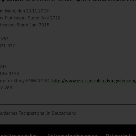
 am Main, den 23.11.2019
ay Fluticason. Stand Juni 2018
utciason, Stand Juni 2018
–957.
331–337.
743.
1146–1154.
mmary for Study FNM40184.
http://www.gsk‐clinicalstudyregister.com
59–263.
eutisches Fachpersonal in Deutschland.
Inhaltsverzeichnis
Nutzungsbedingungen
Datenschutz