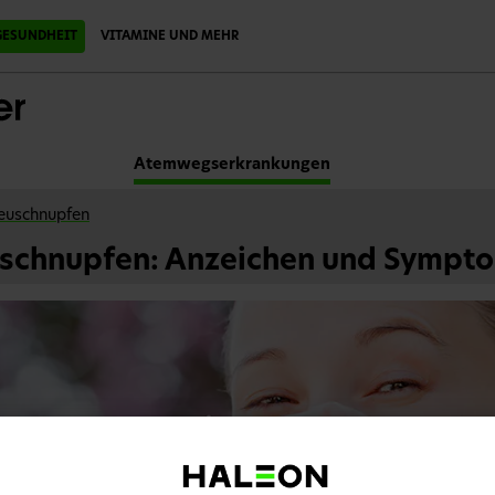
ESUNDHEIT
VITAMINE UND MEHR
Atemwegserkrankungen
euschnupfen
schnupfen: Anzeichen und Sympt