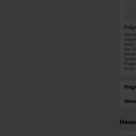
Folg
Werde
ungeh
einer
die H
Nasen
Sympt
Folge
ernst
Frage
Wann
Heus