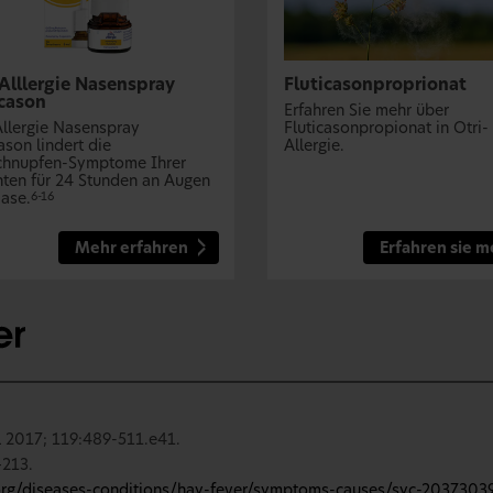
-Alllergie Nasenspray
Fluticasonproprionat
icason
Erfahren Sie mehr über
Allergie Nasenspray
Fluticasonpropionat in Otri-
ason lindert die
Allergie.
hnupfen-Symptome Ihrer
nten für 24 Stunden an Augen
ase.
6-16
Mehr erfahren
Erfahren sie m
 2017; 119:489-511.e41.
‐213.
org/diseases-conditions/hay-fever/symptoms-causes/syc-2037303