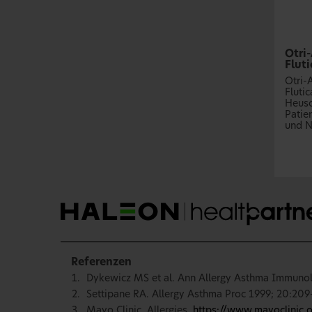
Otri
Flut
Otri-
Flutic
Heusc
Patie
und N
Referenzen
Dykewicz MS et al. Ann Allergy Asthma Immunol
Settipane RA. Allergy Asthma Proc 1999; 20:209
Mayo Clinic. Allergies.
https://www.mayoclinic.