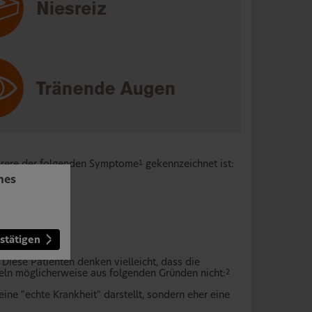
ehrere der folgenden Symptome
gekennzeichnet ist:
1
hes
stätigen
 Diese Patienten denken vielleicht, dass die
ln möglicherweise aus folgenden Gründen nicht:
2
ne "echte Krankheit" darstellt, sondern eher eine