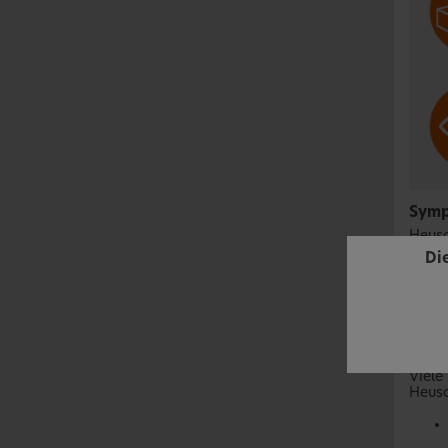
Symp
Heusc
Di
Viele
Heusc