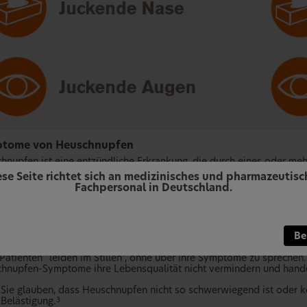
tome von Heuschnupfen
hnupfen ist eine entzündliche Erkrankung, die durch eines oder m
ese Seite richtet sich an medizinisches und pharmazeutisc
Laufende Nase
Fachpersonal in Deutschland.
Juckende Nase
Verstopfte Nase und Druck in den Nebenhöhlen
Niesreiz
Juckende Augen
Be
Tränende Augen
 Patienten "leiden im Stillen", ohne über ihre Symptome zu sprechen.
hnupfen-Symptome ihre Lebensqualität nicht vermindern und hande
Sie glauben, dass Heuschnupfen nicht so schwerwiegend ist oder kei
Belästigung.
3