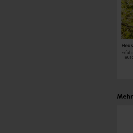
Heus
Erfah
Heusc
Mehr