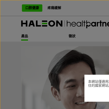
跳
過
口腔健康
疼痛緩解
，
前
往
主
頁
產品
徵狀
本網站僅適用
往的國家網站,