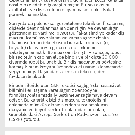
tübüllerini nasıl tıkayabildiği ve dentinden geçen kanalları
nasıl bloke edebidiği araştırılmıştır. Bu, sıvı akışını
azaltabilir ve diş sinirlerinin uyarılmasını önler. Fakat
görmek inanmaktır.
Son yıllarda geleneksel görüntüleme teknikleri fırçalanmış
dişlerde dentin tıkanmasının derinliğini ve devamlılığını
göstermemize yardımcı olmuştur. Fakat şimdiye kadar diş
macunu formülasyonlarımızın zaman içinde dentin
tıkanması üzerindeki etkisini bu kadar uzamsal (üç
boyutlu) detaylarıyla görüntüleme imkanını
yakalayamamıştık. Bu muazzam bir iştir – sonuçta, tübül
bir saç telinin çapının ellide biridir ve bir dişte 30.000
civarında tübül bulunabilir. Bir diş macununun böylesine
karmaşık bir mikroyapı üzerindeki etkisinin izlenmesinde
yepyeni bir yaklaşımdan ve en son teknolojiden
faydalanılmaktadır.
Bir adım ileride olan GSK Tüketici Sağlığı’nda hassasiyet
bilimini ileri taşıma kararlılığımız Sensodyne
formülasyonlarımızda iyileştirmeler sağlamaya devam
ediyor. Bu kararlılık bizi diş macunu teknolojisini
anlamada mümkün olanın sınırlarını zorlamak için
dünyanın en büyük senkrotronlarından biri olan,
Grenoble’daki Avrupa Senkrotron Radyasyon Tesisi’ne
(ESRF) götürdü.