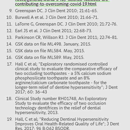
contributing-to-overcoming-covid-19.html
Greenspan DC. J Clin Dent 2010; 21:61–65.
Burwell A et al. J Clin Dent 2010; 21:66–71.
LaTorre G, Greenspan DC. J Clin Dent 2010; 21:72–76.
Earl JS et al. J Clin Dent 2011; 22:68–73.
Parkinson CR, Willson RJ. J Clin Dent 2011; 22:74–81.
GSK data on file ML498. January, 2015.
GSK data on file ML584. May, 2015.
GSK data on file ML589. May, 2015.
Hall C et al; "Exploratory randomised controlled
clinical study to evaluate the comparative efficacy of
two occluding toothpastes - a 5% calcium sodium
phosphosilicate toothpaste and an 8%
arginine/calcium carbonate toothpaste - for the
longer-term relief of dentine hypersensitivity"; J Dent
2017; 60: 36–43
Clinical Study number RH01748, An Exploratory
Study to evaluate the efficacy of two occlusion
technology dentifrices in the relief of dential
hypersensitivity, 2013.
Hall, C et al; "Reducing Dentinal Hypersensitivity
Improves Oral Health-Related Quality of Life"; J Dent
Res, 2017; 96 B:062 BSODR.