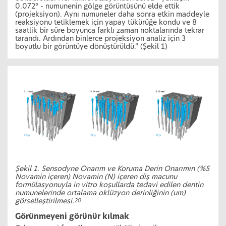
0.072° - numunenin gölge görüntüsünü elde ettik
(projeksiyon). Aynı numuneler daha sonra etkin maddeyle
reaksiyonu tetiklemek için yapay tükürüğe kondu ve 8
saatlik bir süre boyunca farklı zaman noktalarında tekrar
tarandı. Ardından binlerce projeksiyon analiz için 3
boyutlu bir görüntüye dönüştürüldü.” (Şekil 1)
Şekil 1. Sensodyne Onarım ve Koruma Derin Onarımın (%5
Novamin içeren) Novamin (N) içeren diş macunu
formülasyonuyla in vitro koşullarda tedavi edilen dentin
numunelerinde ortalama oklüzyon derinliğinin (um)
görselleştirilmesi.
20
Görünmeyeni görünür kılmak