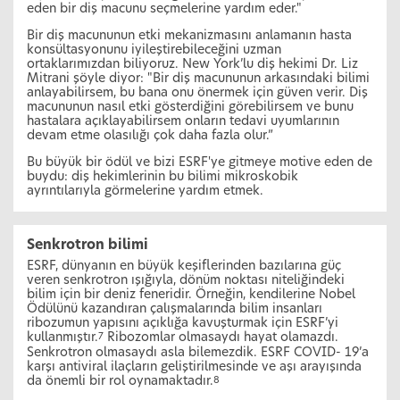
eden bir diş macunu seçmelerine yardım eder."
Bir diş macununun etki mekanizmasını anlamanın hasta
konsültasyonunu iyileştirebileceğini uzman
ortaklarımızdan biliyoruz. New York’lu diş hekimi Dr. Liz
Mitrani şöyle diyor: "Bir diş macununun arkasındaki bilimi
anlayabilirsem, bu bana onu önermek için güven verir. Diş
macununun nasıl etki gösterdiğini görebilirsem ve bunu
hastalara açıklayabilirsem onların tedavi uyumlarının
devam etme olasılığı çok daha fazla olur.”
Bu büyük bir ödül ve bizi ESRF'ye gitmeye motive eden de
buydu: diş hekimlerinin bu bilimi mikroskobik
ayrıntılarıyla görmelerine yardım etmek.
Senkrotron bilimi
ESRF, dünyanın en büyük keşiflerinden bazılarına güç
veren senkrotron ışığıyla, dönüm noktası niteliğindeki
bilim için bir deniz feneridir. Örneğin, kendilerine Nobel
Ödülünü kazandıran çalışmalarında bilim insanları
ribozumun yapısını açıklığa kavuşturmak için ESRF’yi
kullanmıştır.
Ribozomlar olmasaydı hayat olamazdı.
7
Senkrotron olmasaydı asla bilemezdik. ESRF COVID- 19’a
karşı antiviral ilaçların geliştirilmesinde ve aşı arayışında
da önemli bir rol oynamaktadır.
8