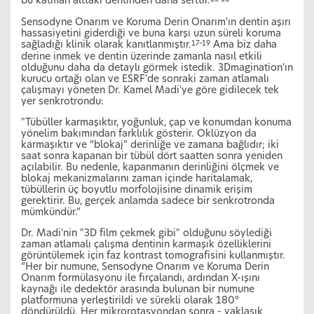
bu katman alttaki dentinden daha serttir.
Sensodyne Onarım ve Koruma Derin Onarım'ın dentin aşırı
hassasiyetini giderdiği ve buna karşı uzun süreli koruma
sağladığı klinik olarak kanıtlanmıştır.
Ama biz daha
17–19
derine inmek ve dentin üzerinde zamanla nasıl etkili
olduğunu daha da detaylı görmek istedik. 3Dmagination'ın
kurucu ortağı olan ve ESRF'de sonraki zaman atlamalı
çalışmayı yöneten Dr. Kamel Madi'ye göre gidilecek tek
yer senkrotrondu:
"Tübüller karmaşıktır, yoğunluk, çap ve konumdan konuma
yönelim bakımından farklılık gösterir. Oklüzyon da
karmaşıktır ve “blokaj” derinliğe ve zamana bağlıdır; iki
saat sonra kapanan bir tübül dört saatten sonra yeniden
açılabilir. Bu nedenle, kapanmanın derinliğini ölçmek ve
blokaj mekanizmalarını zaman içinde haritalamak,
tübüllerin üç boyutlu morfolojisine dinamik erişim
gerektirir. Bu, gerçek anlamda sadece bir senkrotronda
mümkündür.”
Dr. Madi'nin "3D film çekmek gibi" olduğunu söylediği
zaman atlamalı çalışma dentinin karmaşık özelliklerini
görüntülemek için faz kontrast tomografisini kullanmıştır.
“Her bir numune, Sensodyne Onarım ve Koruma Derin
Onarım formülasyonu ile fırçalandı, ardından X-ışını
kaynağı ile dedektör arasında bulunan bir numune
platformuna yerleştirildi ve sürekli olarak 180°
döndürüldü. Her mikrorotasyondan sonra - yaklaşık