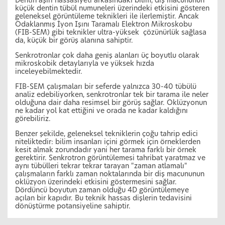
Dentin aşırı hassasiyeti arkasındaki bilim, diş macununun
küçük dentin tübül numuneleri üzerindeki etkisini gösteren
geleneksel görüntüleme teknikleri ile ilerlemiştir. Ancak
Odaklanmış İyon Işını Taramalı Elektron Mikroskobu
(FIB-SEM) gibi teknikler ultra-yüksek çözünürlük sağlasa
da, küçük bir görüş alanına sahiptir.
Senkrotronlar çok daha geniş alanları üç boyutlu olarak
mikroskobik detaylarıyla ve yüksek hızda
inceleyebilmektedir.
FIB-SEM çalışmaları bir seferde yalnızca 30-40 tübülü
analiz edebiliyorken, senkrotronlar tek bir tarama ile neler
olduğuna dair daha resimsel bir görüş sağlar. Oklüzyonun
ne kadar yol kat ettiğini ve orada ne kadar kaldığını
görebiliriz.
Benzer şekilde, geleneksel tekniklerin çoğu tahrip edici
niteliktedir: bilim insanları içini görmek için örneklerden
kesit almak zorundadır yani her tarama farklı bir örnek
gerektirir. Senkrotron görüntülemesi tahribat yaratmaz ve
aynı tübülleri tekrar tekrar tarayan "zaman atlamalı"
çalışmaların farklı zaman noktalarında bir diş macununun
oklüzyon üzerindeki etkisini göstermesini sağlar.
Dördüncü boyutun zaman olduğu 4D görüntülemeye
açılan bir kapıdır. Bu teknik hassas dişlerin tedavisini
dönüştürme potansiyeline sahiptir.