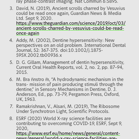
ray phase-contrast imaging. Nat Commun 6:5895.
David, N. (2019), Ancient scrolls charred by Vesuvius
could be read once again, Guardian News & Media
Ltd. Sept 9, 2020.
https://www.theguardian.com/science/2019/oct/03/
ancient-scrolls-charred-by-vesuvius-could-be-read-
once-again
Addy, M. (2002), Dentine hypersensitivity: New
perspectives on an old problem. International Dental
Journal, 52: 367-375. doi:10.1002/j.1875-
595X.2002.tb00936.x
D. G. Gillam, Management of dentin hypersensitivity,
Current Oral Health Reports, vol. 2, no. 2, pp. 87–94,
2015.
M. Bra ̈nnstro ̈m, “A hydrodynamic mechanism in the
trans- mission of pain producing stimuli through the
dentine,” in Sensory Mechanisms in Dentine, D. J.
Anderson, Ed., pp. 73–79, Pergamon Press, Oxford,
UK, 1963.
Ramakrishnan, V., Alsari, M. (2019), The Ribosome
Under Synchrotron Light, Scientific Protocols.
ESRF (2020) World X-ray science facilities are
contributing to overcoming COVID-19, ESRF, Sept 9,
2020,
https://www.esrf.eu/home/news/general/content-
news/general/world-x-ray-science-facilities-are-