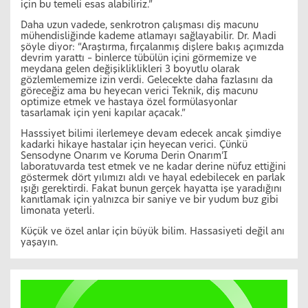
için bu temeli esas alabiliriz.”
Daha uzun vadede, senkrotron çalışması diş macunu
mühendisliğinde kademe atlamayı sağlayabilir. Dr. Madi
şöyle diyor: “Araştırma, fırçalanmış dişlere bakış açımızda
devrim yarattı – binlerce tübülün içini görmemize ve
meydana gelen değişikliklikleri 3 boyutlu olarak
gözlemlememize izin verdi. Gelecekte daha fazlasını da
göreceğiz ama bu heyecan verici Teknik, diş macunu
optimize etmek ve hastaya özel formülasyonlar
tasarlamak için yeni kapılar açacak.”
Hasssiyet bilimi ilerlemeye devam edecek ancak şimdiye
kadarki hikaye hastalar için heyecan verici. Çünkü
Sensodyne Onarım ve Koruma Derin Onarım’I
laboratuvarda test etmek ve ne kadar derine nüfuz ettiğini
göstermek dört yılımızı aldı ve hayal edebilecek en parlak
ışığı gerektirdi. Fakat bunun gerçek hayatta işe yaradığını
kanıtlamak için yalnızca bir saniye ve bir yudum buz gibi
limonata yeterli.
Küçük ve özel anlar için büyük bilim. Hassasiyeti değil anı
yaşayın.