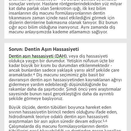
sonuçlar veriyor. Hastane röntgenlerindekinden yüz milyar
kat daha parlak olan Senkrotron ışığı, ilk kez bilim
insanlarının diş macunu formülasyonlarının dentin
tıkanmasını zaman içinde nasıl etkilediğini görmek için
dişlerin derinlerine bakmasına olanak tanıyor. Biz bunun
çığır açıcı bilim olduğuna inanıyoruz. Aynı zamanda diş
macunu anlayışımızda kademe atlamamızı sağlıyor.
Sorun: Dentin Aşırı Hassasiyeti
Dentin aşırı hassasiyeti (DAH)
, veya diş hassasiyeti
oldukça yaygın bir durumdur. Yetişkin nüfusun üçte bir
kadar büyük bir kısmı bu durumdan etkilenmektedir -
ancak bunlardan sadece yaklaşık yarısı aktif şekilde çare
aramaktadır.
Diş macunu seçimimiz gibi basit bir
4
davranışın dentin aşırı hassasiyetinden kaynaklanan ağrıyı
gidermeye yardım edebileceği düşünüldüğünde bu
rakamlar daha da şaşırtıcıdır. Şimdi öncü yeni araştırmalar
sayesinde bunun nasıl gerçekleştiğini daha da ayrıntılı
şekilde görmeye başlıyoruz.
Büyük ölçüde, dentin tübülleri boyunca hareket eden
sıvının hassasiyetin birincil nedeni olduğunu ifade eden,
hidrodinamik teoriye odaklı dentin aşırı hassasiyeti
araştırmaları bir asrı aşkın süredir devam ediyor.
5,6
Çalışmalarda diş macunu formülasyonlarının dentin