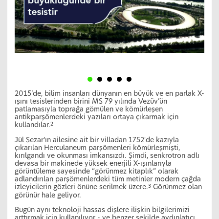
2015’de, bilim insanları dünyanın en büyük ve en parlak X-
ışını tesislerinden birini MS 79 yılında Vezüv’ün
patlamasıyla toprağa gömülen ve kömürleşen
antikparşömenlerdeki yazıları ortaya çıkarmak için
kullandılar.
2
Jül Sezar’ın ailesine ait bir villadan 1752'de kazıyla
çıkarılan Herculaneum parşömenleri kömürleşmişti,
kırılgandı ve okunması imkansızdı. Şimdi, senkrotron adlı
devasa bir makinede yüksek enerjili X-ışınlarıyla
görüntüleme sayesinde “görünmez kitaplık” olarak
adlandırılan parşömenlerdeki tüm metinler modern çağda
izleyicilerin gözleri önüne serilmek üzere.
Görünmez olan
3
görünür hale geliyor.
Bugün aynı teknoloji hassas dişlere ilişkin bilgilerimizi
arttırmak için kullanılıyor - ve benzer şekilde aydınlatıcı