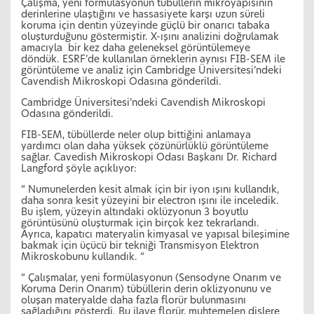
Çalışma, yeni formülasyonun tübüllerin mikroyapısının
derinlerine ulaştığını ve hassasiyete karşı uzun süreli
koruma için dentin yüzeyinde güçlü bir onarıcı tabaka
oluşturduğunu göstermiştir. X-ışını analizini doğrulamak
amacıyla bir kez daha geleneksel görüntülemeye
döndük. ESRF’de kullanılan örneklerin aynısı FIB-SEM ile
görüntüleme ve analiz için Cambridge Üniversitesi’ndeki
Cavendish Mikroskopi Odasına gönderildi.
Cambridge Üniversitesi’ndeki Cavendish Mikroskopi
Odasına gönderildi.
FIB-SEM, tübüllerde neler olup bittiğini anlamaya
yardımcı olan daha yüksek çözünürlüklü görüntüleme
sağlar. Cavedish Mikroskopi Odası Başkanı Dr. Richard
Langford şöyle açıklıyor:
“ Numunelerden kesit almak için bir iyon ışını kullandık,
daha sonra kesit yüzeyini bir electron ışını ile inceledik.
Bu işlem, yüzeyin altındaki oklüzyonun 3 boyutlu
görüntüsünü oluşturmak için birçok kez tekrarlandı.
Ayrıca, kapatıcı materyalin kimyasal ve yapısal bileşimine
bakmak için üçücü bir tekniği Transmisyon Elektron
Mikroskobunu kullandık. “
“ Çalışmalar, yeni formülasyonun (Sensodyne Onarım ve
Koruma Derin Onarım) tübüllerin derin oklizyonunu ve
oluşan materyalde daha fazla florür bulunmasını
sağladığını gösterdi. Bu ilave florür, muhtemelen dişlere