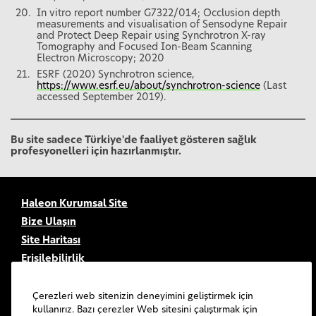
In vitro report number G7322/014; Occlusion depth
measurements and visualisation of Sensodyne Repair
and Protect Deep Repair using Synchrotron X-ray
Tomography and Focused Ion-Beam Scanning
Electron Microscopy; 2020
ESRF (2020) Synchrotron science,
https://www.esrf.eu/about/synchrotron-science
(Last
accessed September 2019).
Bu site sadece Türkiye'de faaliyet gösteren sağlık
profesyonelleri için hazırlanmıştır.
Haleon Kurumsal Site
Bize Ulaşın
Site Haritası
Erişilebilirlik
Kullanım Şartları
Gizlilik Bildirimi
Çerezleri web sitenizin deneyimini geliştirmek için
kullanırız. Bazı çerezler Web sitesini çalıştırmak için