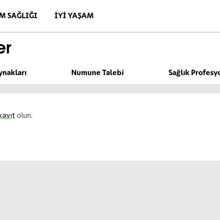
M SAĞLIĞI
İYI YAŞAM
ynakları
Numune Talebi
Sağlık Profesy
kayıt
olun.