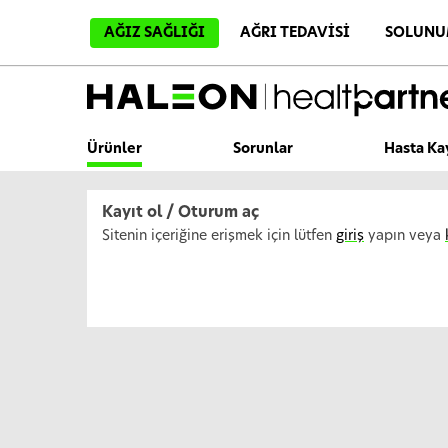
A
n
AĞIZ SAĞLIĞI
AĞRI TEDAVISI
SOLUNU
a
İ
ç
e
r
i
ğ
Ürünler
Sorunlar
Hasta Ka
e
A
t
l
Kayıt ol / Oturum aç
a
Sitenin içeriğine erişmek için lütfen
giriş
yapın veya