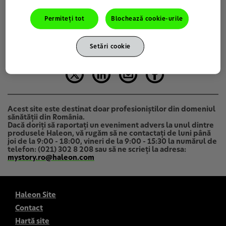
Permiteți tot
Blochează cookie-urile
Setări cookie
Acest site este destinat doar profesioniştilor din domeniul
sănătăţii din România.
Dacă doriți să raportați un eveniment advers la unul dintre
produsele Haleon, vă rugăm să ne contactați de luni până
joi de la 9:00 - 18:00, vineri de la 9:00 - 15:30 la numărul de
telefon: (021) 302 8 208 sau să ne scrieți la adresa:
mystory.ro@haleon.com
Haleon Site
Contact
Hartă site