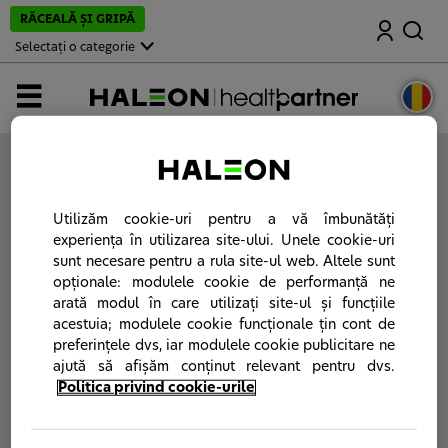
M
RĂCEALĂ ŞI GRIPĂ
Căutare
e
r
Selectați o categorie
g
i
l
MENIUL
a
p
a
g
i
Vă rugăm să vă
autentificaţi
sau
să vă creaţi un
n
cont
pe portalul Haleon HealthPartner.
a
p
Utilizăm cookie-uri pentru a vă îmbunătăți
r
experiența în utilizarea site-ului. Unele cookie-uri
i
sunt necesare pentru a rula site-ul web. Altele sunt
n
c
opționale: modulele cookie de performanță ne
i
arată modul în care utilizați site-ul și funcțiile
p
acestuia; modulele cookie funcționale țin cont de
a
l
preferințele dvs, iar modulele cookie publicitare ne
ă
ajută să afișăm conținut relevant pentru dvs.
Politica privind cookie-urile