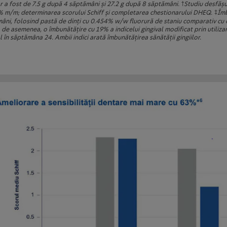
†
or a fost de 7.5 g după 4 săptămâni şi 27.2 g după 8 săptămâni.
Studiu desfăşur
‡
 m/m; determinarea scorului Schiff şi completarea chestionarului DHEQ.
Îmb
âni, folosind pastă de dinţi cu 0.454% w/w fluorură de staniu comparativ cu o 
 de asemenea, o îmbunătăţire cu 19% a indicelui gingival modificat prin utiliza
 în săptămâna 24. Ambii indici arată îmbunătăţirea sănătăţii gingiilor.