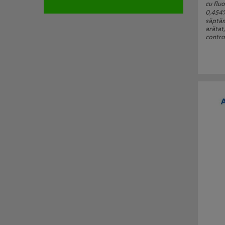
cu flu
0,454%
săptăm
arătat,
control