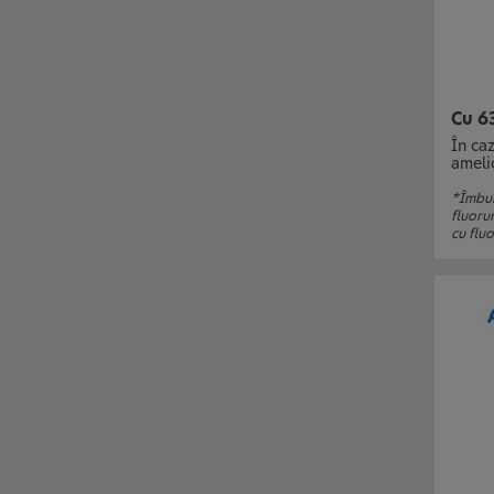
Cu 63
În ca
ameli
*Îmbun
fluoru
cu flu