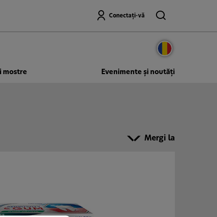
Căutare
Conectați-vă
ți mostre
Evenimente şi noutăţi
Mergi la