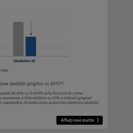
irea sănătăţii gingiilor cu 40%*
3
pastă de dinţi cu 0.454% w/w fluorură de staniu
de asemenea, o îmbunătăţire cu 19% a indicelui gingival
 în săptămâna 24.Ambii indici arată îmbunătăţirea sănătăţii
Aflaţi mai multe