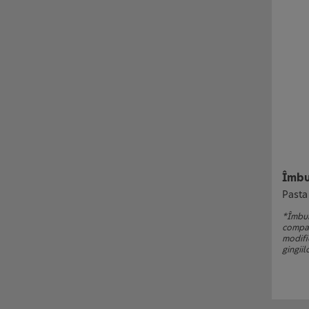
Îmbu
Pasta
*Îmbun
compar
modifi
gingiilo