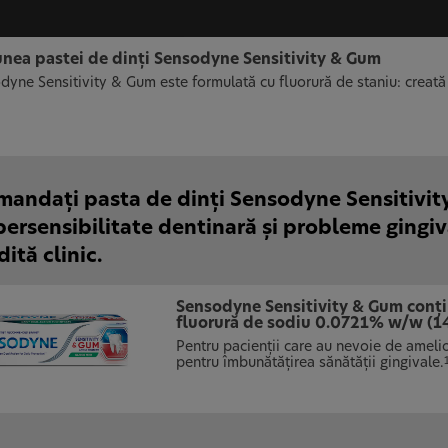
unea pastei de dinţi Sensodyne Sensitivity & Gum
dyne Sensitivity & Gum este formulată cu fluorură de staniu: creată
andaţi pasta de dinţi Sensodyne Sensitivi
persensibilitate dentinară şi probleme gingiv
ită clinic.
Sensodyne Sensitivity & Gum conţi
fluorură de sodiu 0.0721% w/w (1
Pentru pacienţii care au nevoie de amelior
pentru îmbunătăţirea sănătăţii gingivale.