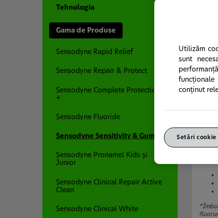
Tehnologia
Gama de Produse
Utilizăm coo
Sensodyne Rapid Relief
sunt neces
performanță
Sensodyne Repair & Protect
funcționale
conținut rel
Sensodyne Complete Protection
+
Sensodyne Fluoride
O dan
Sensodyne Sensitivity & Gum
Pasta
Setări cookie
confru
Sensodyne Pronamel Kids și
Este d
Junior
Sensodyne Clinical Repair Active
Clean
*Îmbun
Sensodyne Clinical White
fluoru