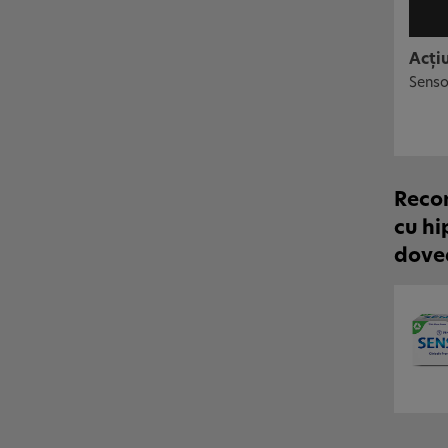
Acţi
Senso
Recom
cu hi
doved