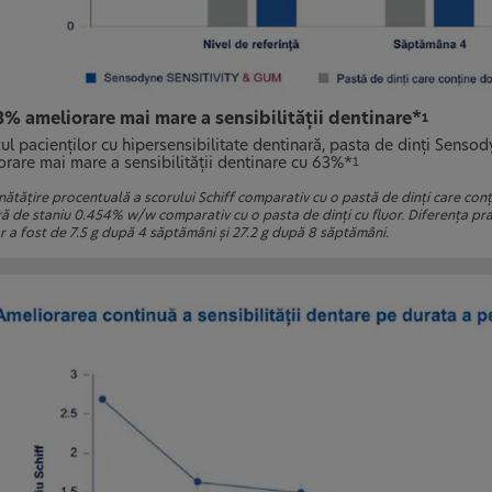
% ameliorare mai mare a sensibilităţii dentinare*
1
zul pacienţilor cu hipersensibilitate dentinară, pasta de dinţi Sens
orare mai mare a sensibilităţii dentinare cu 63%*
1
ătăţire procentuală a scorului Schiff comparativ cu o pastă de dinţi care conţ
ră de staniu 0.454% w/w comparativ cu o pasta de dinţi cu fluor. Diferenţa prag
or a fost de 7.5 g după 4 săptămâni şi 27.2 g după 8 săptămâni.