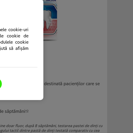
nele cookie-uri
ele cookie de
odulele cookie
ajută să afișăm
ată cu acţiune dublă, destinată pacienţilor care se
e.
 de săptămâni
†2
ine doar fluor, după 8 săptămâni, testarea pastei de dinţi cu
ului tactil dintre pastă de dinţi testată comparativ cu cea