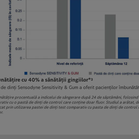
nătăţire cu 40% a sănătăţii gingiilor*
3
 de dinţi Sensodyne Sensitivity & Gum a oferit pacienţilor îmbunătăţ
ătăţire procentuală a indicelui de sângerare după 24 de săptămâni, folosind 
ativ cu o pastă de dinţi de control care conţine doar fluor. Studiul a arătat, 
cat prin utilizarea pastei de dinţi test comparativ cu pasta de dinţi de control
r.