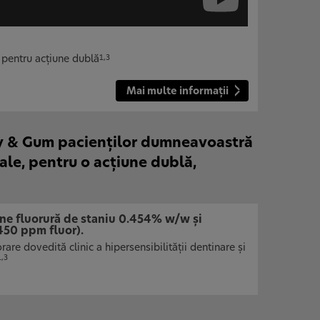
 pentru acţiune dublă
1,3
Mai multe informații
ty & Gum pacienţilor dumneavoastră
ale, pentru o acţiune dublă,
ne fluorură de staniu 0.454% w/w şi
450 ppm fluor).
are dovedită clinic a hipersensibilităţii dentinare şi
1,3