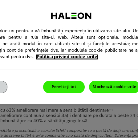
kie-uri pentru a vă îmbunătăți experiența în utilizarea site-ului. U
are pentru a rula site-ul web. Altele sunt opționale: modul
 ne arată modul în care utilizați site-ul și funcțiile acestuia; m
 țin cont de preferințele dvs, iar modulele cookie publicitare ne 
evant pentru dvs.
Politica privind cookie-urile
tură, 2 afecţiuni
 de dinţi Sensodyne Sensitivity & Gum este o pastă de dinţi specializ
Permiteți tot
Blochează cookie-urile
ntă atât cu hipersensibilitatea dentinară cât şi cu probleme gingival
ovedit clinic că oferă:
cu 63% ameliorare mai mare a sensibilităţii dentinare*
1
ameliorare continuă a sensibilităţii dentinare pe durata a peste 24
îmbunătăţire cu 40% a sănătăţii gingiilor
‡3
ătăţire procentuală a scorului Schiff comparativ cu o pastă de dinţi care conţ
ră de staniu 0.454% w/w comparativ cu o pastă de dinţi cu fluor. Diferenţa prag