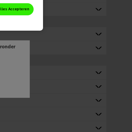
grendeld?
lles Accepteren
eronder