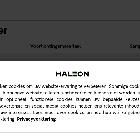
Voorlichtingsmateriaal
Sam
istreren op Haleon HealthPartner.
ken cookies om uw website-ervaring te verbeteren. Sommige cookie
of als u moet rapporteren over de kwaliteit van een product of een
jk om onze website te laten functioneren en kunnen niet worden u
jn optioneel: functionele cookies kunnen uw bepaalde keuzes
Advertensie en social media cookies helpen ons relevante inhoud
ALLES WEERGEVEN
 uw interesses. Lees meer over cookies en hoe hoe wij ze gebru
klaring.
Privacyverklaring
HealthPartner