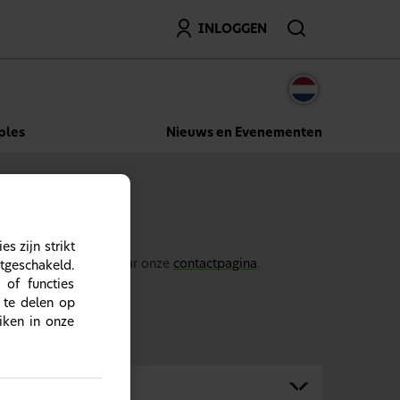
Zoeken
INLOGGEN
ples
Nieuws en Evenementen
s zijn strikt
 bijwerking, ga dan naar onze
contactpagina
.
itgeschakeld.
 of functies
 te delen op
iken in onze