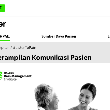
I
HPMI
Sumber Daya Pasien
L
mpilan
/
#ListenToPain
erampilan Komunikasi Pasien