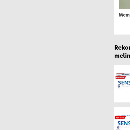
Memb
Rekom
melin