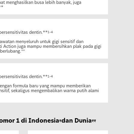
at menghasilkan busa lebih banyak, juga
**
persensitivitas dentin.**
1–4
watan menyeluruh untuk gigi sensitif dan
ti Action juga mampu membersihkan plak pada gigi
 berlubang.
**
persensitivitas dentin.**
1–4
 dengan formula baru yang mampu memberikan
ensitif, sekaligus mengembalikan warna putih alami
omor 1 di Indonesia
dan Dunia
₹
₹₹