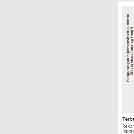
Terbu
Rekom
hipers