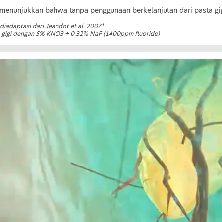
 menunjukkan bahwa tanpa penggunaan berkelanjutan dari pasta gigi k
1
diadaptasi dari Jeandot et al. 2007
 gigi dengan 5% KNO3 + 0.32% NaF (1400ppm fluoride)