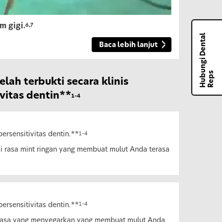
 gigi.
6,7
H
u
b
u
n
g
i
D
e
n
t
a
l
R
e
p
Baca lebih lanjut
s
ah terbukti secara klinis
vitas dentin**
1–4
persensitivitas dentin.**
1–4
ki rasa mint ringan yang membuat mulut Anda terasa
persensitivitas dentin.**
1–4
i rasa yang menyegarkan yang membuat mulut Anda