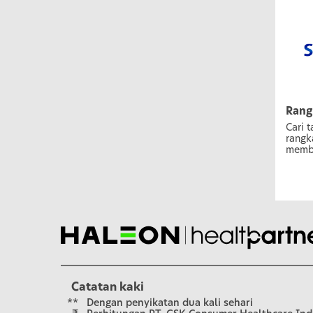
Rang
Cari 
rangk
memba
Catatan kaki
**
Dengan penyikatan dua kali sehari