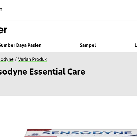
I
Sumber Daya Pasien
Sampel
sodyne
/
Varian Produk
sodyne Essential Care