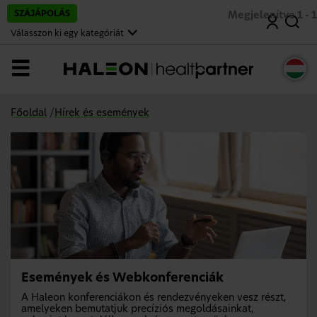
U
SZÁJÁPOLÁS
Megjelenítve 1 - 1
Keresés
g
r
Válasszon ki egy kategóriát
á
s
a
Menü
f
ő
t
a
Főoldal
/
Hírek és események
r
t
a
l
o
m
r
a
Események és Webkonferenciák
A Haleon konferenciákon és rendezvényeken vesz részt,
amelyeken bemutatjuk precíziós megoldásainkat,