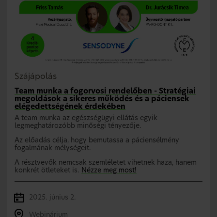
Szájápolás
Team munka a fogorvosi rendelőben - Stratégiai
megoldások a sikeres működés és a páciensek
elégedettségének érdekében
A team munka az egészségügyi ellátás egyik
legmeghatározóbb minőségi tényezője.
Az előadás célja, hogy bemutassa a páciensélmény
fogalmának mélységeit.
A résztvevők nemcsak szemléletet vihetnek haza, hanem
konkrét ötleteket is.
Nézze meg most!
2025. június 2.
Webinárium