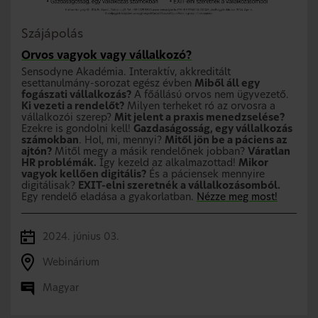
Szájápolás
Orvos vagyok vagy vállalkozó?
Sensodyne Akadémia. Interaktív, akkreditált
esettanulmány-sorozat egész évben
Miből áll egy
fogászati vállalkozás?
A főállású orvos nem ügyvezető.
Ki vezeti a rendelőt?
Milyen terheket ró az orvosra a
vállalkozói szerep?
Mit jelent a praxis menedzselése?
Ezekre is gondolni kell!
Gazdaságosság, egy vállalkozás
számokban
. Hol, mi, mennyi?
Mitől jön be a páciens az
ajtón?
Mitől megy a másik rendelőnek jobban?
Váratlan
HR problémák.
Így kezeld az alkalmazottad!
Mikor
vagyok kellően digitális?
És a páciensek mennyire
digitálisak?
EXIT-elni szeretnék a vállalkozásomból.
Egy rendelő eladása a gyakorlatban.
Nézze meg most!
2024. június 03.
Webinárium
Magyar