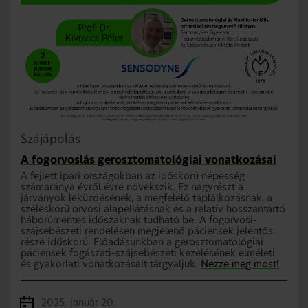
Szájápolás
A fogorvoslás gerosztomatológiai vonatkozásai
A fejlett ipari országokban az időskorú népesség
számaránya évről évre növekszik. Ez nagyrészt a
járványok leküzdésének, a megfelelő táplálkozásnak, a
széleskörű orvosi alapellátásnak és a relatív hosszantartó
háborúmentes időszaknak tudható be. A fogorvosi-
szájsebészeti rendelésen megjelenő páciensek jelentős
része időskorú. Előadásunkban a gerosztomatológiai
páciensek fogászati-szájsebészeti kezelésének elméleti
és gyakorlati vonatkozásait tárgyaljuk.
Nézze meg most!
2025. január 20.