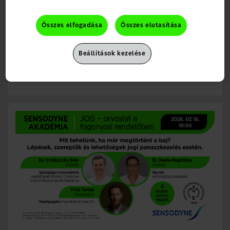
egészsége nem életkorhoz kötött kérdés, hanem egész
életen át tartó felelősség.
Nézze meg most!
Összes elfogadása
Összes elutasítása
2026. március 19.
Beállítások kezelése
Webinárium
Magyar