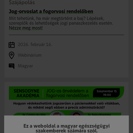
Szájápolás
Jog-orvoslat a fogorvosi rendelőben
Mit tehetünk, ha már megtörtént a baj? Lépések,
szereplők és lehetőségek jogi panaszkezelés esetén.
Nézze meg most!
2026. február 16.
Webinárium
Magyar
Ez a weboldal a magyar egészségügyi
szakemberek számára szól.