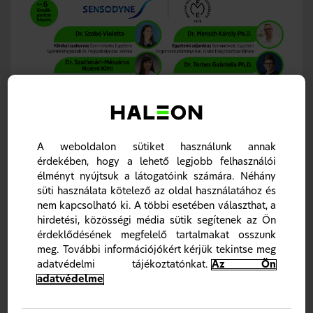
Szájápolás
World Oral Health Day 2026 – a várandósságtól
az idős korig
A weboldalon sütiket használunk annak
A World Oral Health Day alkalmából a Magyar
érdekében, hogy a lehető legjobb felhasználói
Fogorvosok Egyesülete átfogó, szemléletformáló
élményt nyújtsuk a látogatóink számára. Néhány
webinárral jelentkezik, amely végigkíséri a szájegészség
süti használata kötelező az oldal használatához és
kérdését az élet teljes ívén.
nem kapcsolható ki. A többi esetében választhat, a
A program érinti a várandósság és a csecsemőkor
hirdetési, közösségi média sütik segítenek az Ön
speciális szájhigiénés vonatkozásait, kitér a serdülő- és
érdeklődésének megfelelő tartalmakat osszunk
felnőttkorban egyre nagyobb jelentőségű HPV-vel
összefüggő szájüregi megbetegedésekre, majd bemutatja
meg. További információjókért kérjük tekintse meg
az idős korosztály sajátos gerontostomatológiai
adatvédelmi tájékoztatónkat.
Az Ön
kihívásait is.
adatvédelme
Célunk, hogy tudományosan megalapozott, mégis
közérthető formában hívjuk fel a figyelmet: a száj