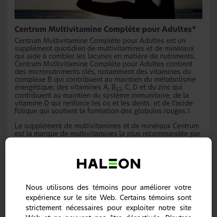
Centrum Multivitamine Complète pour Adultes*
Centrum Multivitamine Complète pour Adultes est un
supplément quotidien de multivitamines et de minéraux
qui aide à combler les lacunes en matière de nutriments.
Centrum Multivitamine Complète pour Adultes contient
des micronutriments clés, notamment des vitamines du
complexe B qui contribuent au maintien du métabolisme
énergétique; des vitamines A, B
, C, D et du zinc qui
12
contribuent au maintien du système immunitaire; de la
vitamine D qui renforce les os et les dents; et de l’acide
folique qui soutient la formation des globules rouges.
1
Le supplément de multivitamines et de minéraux Centrum
est la marque de multivitamines la plus recommandée par
les médecins au Canada.
2
Notre gamme de produits Centrum peut vous aider à
répondre aux besoins de vos patients.
Nous utilisons des témoins pour améliorer votre
expérience sur le site Web. Certains témoins sont
strictement nécessaires pour exploiter notre site