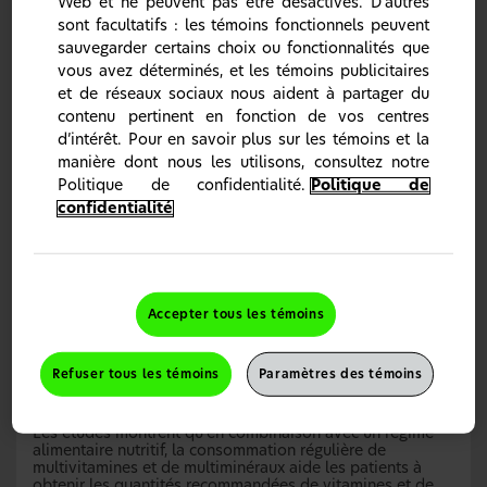
Web et ne peuvent pas être désactivés. D’autres
sont facultatifs : les témoins fonctionnels peuvent
sauvegarder certains choix ou fonctionnalités que
vous avez déterminés, et les témoins publicitaires
et de réseaux sociaux nous aident à partager du
contenu pertinent en fonction de vos centres
d’intérêt. Pour en savoir plus sur les témoins et la
Quand faut-il envisager de consommer des
multivitamines?
manière dont nous les utilisons, consultez notre
Politique de confidentialité.
Politique de
Une alimentation équilibrée et les portions
recommandées de tous les groupes alimentaires devraient
confidentialité
fournir la plupart des vitamines et minéraux des patients,
pour satisfaire leurs besoins en macronutriments et
micronutriments.
Cependant, certaines personnes
3,4
s’alimentent différemment des recommandations
diététiques des experts, et parfois, malgré leurs bonnes
habitudes alimentaires, les gens n’obtiennent pas les
Accepter tous les témoins
apports suggérés pour une variété de vitamines et de
nutriments.
Une mauvaise alimentation entraîne des
3
carences en nutriments qui se traduisent souvent par un
Refuser tous les témoins
Paramètres des témoins
état de santé et de bien-être sous-optimal et qui peuvent
contribuer au développement de maladies chroniques.
3
Les études montrent qu’en combinaison avec un régime
alimentaire nutritif, la consommation régulière de
multivitamines et de multiminéraux aide les patients à
obtenir les quantités recommandées de vitamines et de