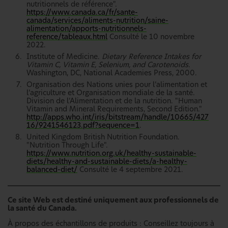
nutritionnels de référence".
https://www.canada.ca/fr/sante-
canada/services/aliments-nutrition/saine-
alimentation/apports-nutritionnels-
reference/tableaux.html
Consulté le 10 novembre
2022.
Institute of Medicine.
Dietary Reference Intakes for
Vitamin C, Vitamin E, Selenium, and Carotenoids
.
Washington, DC, National Academies Press, 2000.
Organisation des Nations unies pour l’alimentation et
l’agriculture et Organisation mondiale de la santé.
Division de l’Alimentation et de la nutrition. "Human
Vitamin and Mineral Requirements, Second Edition."
http://apps.who.int/iris/bitstream/handle/10665/427
16/9241546123.pdf?sequence=1
.
United Kingdom British Nutrition Foundation.
"Nutrition Through Life".
https://www.nutrition.org.uk/healthy-sustainable-
diets/healthy-and-sustainable-diets/a-healthy-
balanced-diet/
Consulté le 4 septembre 2021.
Ce site Web est destiné uniquement aux professionnels de
la santé du Canada.
À propos des échantillons de produits : Conseillez toujours à