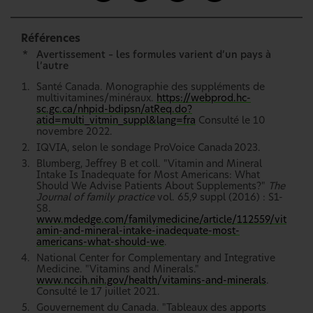
Références
*
Avertissement – les formules varient d’un pays à
l’autre
Santé Canada. Monographie des suppléments de
multivitamines/minéraux.
https://webprod.hc-
sc.gc.ca/nhpid-bdipsn/atReq.do?
atid=multi_vitmin_suppl&lang=fra
Consulté le 10
novembre 2022.
IQVIA, selon le sondage ProVoice Canada 2023.
Blumberg, Jeffrey B et coll. "Vitamin and Mineral
Intake Is Inadequate for Most Americans: What
Should We Advise Patients About Supplements?"
The
Journal of family practice
vol. 65,9 suppl (2016) : S1-
S8.
www.mdedge.com/familymedicine/article/112559/vit
amin-and-mineral-intake-inadequate-most-
americans-what-should-we
.
National Center for Complementary and Integrative
Medicine. "Vitamins and Minerals."
www.nccih.nih.gov/health/vitamins-and-minerals
.
Consulté le 17 juillet 2021.
Gouvernement du Canada. "Tableaux des apports