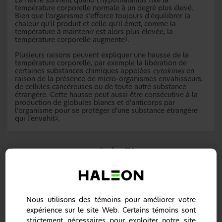
La fièvre survient quand l’hypothalamus fixe la
température corporelle normale à un degré plus élevé.
Bien que l’organisme s’efforce toujours d’équilibrer la
chaleur qu’il produit et celle qu’il émet, comme la
température à maintenir est alors plus élevée, la
température corporelle augmente
.
1
Plusieurs raisons peuvent expliquer une hausse de la
température corporelle, par exemple la libération de
certaines substances chimiques appelées
cytokines
en
raison de la présence de micro-organismes envahisseurs,
de cellules cancéreuses ou de toute autre substance
étrangère. Cette hausse peut aussi être consécutive à la
production de globules blancs et d’anticorps par
l’organisme pour se protéger d’une substance étrangère
qui l’envahit
.
2
Causes courantes de la fièvre
Nous utilisons des témoins pour améliorer votre
expérience sur le site Web. Certains témoins sont
strictement nécessaires pour exploiter notre site