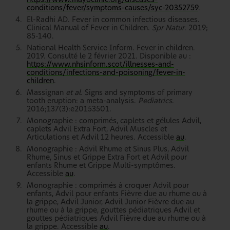
conditions/fever/symptoms-causes/syc-20352759
.
El-Radhi AD. Fever in common infectious diseases.
Clinical Manual of Fever in Children.
Spr Natur
. 2019;
85-140.
National Health Service Inform. Fever in children.
2019. Consulté le 2 février 2021. Disponible au :
https://www.nhsinform.scot/illnesses-and-
conditions/infections-and-poisoning/fever-in-
children
.
Massignan
et al.
Signs and symptoms of primary
tooth eruption: a meta-analysis.
Pediatrics
.
2016;137(3):e20153501.
Monographie : comprimés, caplets et gélules Advil,
caplets Advil Extra Fort, Advil Muscles et
Articulations et Advil 12 heures. Accessible
au
.
Monographie : Advil Rhume et Sinus Plus, Advil
Rhume, Sinus et Grippe Extra Fort et Advil pour
enfants Rhume et Grippe Multi-symptômes.
Accessible
au
.
Monographie : comprimés à croquer Advil pour
enfants, Advil pour enfants Fièvre due au rhume ou à
la grippe, Advil Junior, Advil Junior Fièvre due au
rhume ou à la grippe, gouttes pédiatriques Advil et
gouttes pédiatriques Advil Fièvre due au rhume ou à
la grippe. Accessible
au
.