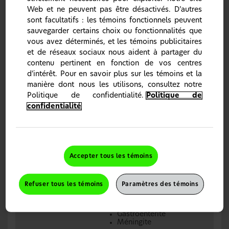
Web et ne peuvent pas être désactivés. D’autres
sont facultatifs : les témoins fonctionnels peuvent
sauvegarder certains choix ou fonctionnalités que
vous avez déterminés, et les témoins publicitaires
Causes infectieuses de la fièvre
et de réseaux sociaux nous aident à partager du
Toute forme d’infection peut pousser le corps à réagir en
contenu pertinent en fonction de vos centres
produisant une élévation de sa température. Il peut s’agir
d’intérêt. Pour en savoir plus sur les témoins et la
d’une infection virale ou bactérienne, par exemple
:
3,4
manière dont nous les utilisons, consultez notre
Politique de confidentialité.
Politique de
Rhume
Grippe
confidentialité
Méningite
Infections virales
Dengue
Gastroentérite
Dysenterie
Accepter tous les témoins
Pneumonie bactérienne
Tuberculose
Infections des voies
Refuser tous les témoins
Paramètres des témoins
Infections
urinaires
bactériennes
Otite moyenne (infection
de l’oreille)
Gastroentérite
Méningite