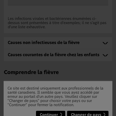
Les infections virales et bactériennes énumérées ci-
dessus sont présentées à titre d’exemples; il ne s’agit pas
d’une liste exhaustive.
Causes non infectieuses de la fièvre
Causes courantes de la fièvre chez les enfants
Comprendre la fièvre
Ce site est destiné uniquement aux professionnels de la
santé canadiens. Il semble que vous ayez accédé par
erreur au portail d'un autre pays. Veuillez cliquer sur
"Changer de pays" pour choisir votre pays ou sur
"Continuer" pour fermer la notification.
Continuer
Changer de pays