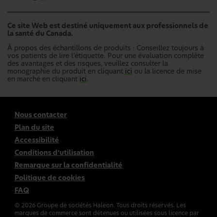
Ce site Web est destiné uniquement aux professionnels de
la santé du Canada.
À propos des échantillons de produits : Conseillez toujours à
vos patients de lire l’étiquette. Pour une évaluation complète
des avantages et des risques, veuillez consulter la
monographie du produit en cliquant
ici
ou la licence de mise
en marché en cliquant
ici
.
Nous contacter
Plan du site
Accessibilité
Conditions d’utilisation
Remarque sur la confidentialité
Politique de cookies
FAQ
©
2026
Groupe de sociétés Haleon. Tous droits réservés. Les
marques de commerce sont détenues ou utilisées sous licence par