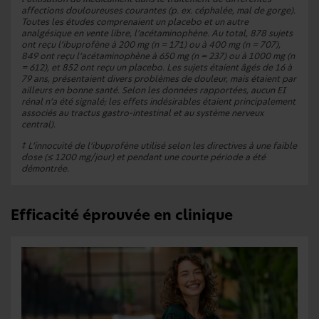
affections douloureuses courantes (p. ex. céphalée, mal de gorge).
Toutes les études comprenaient un placebo et un autre
analgésique en vente libre, l’acétaminophène. Au total, 878 sujets
ont reçu l’ibuprofène à 200 mg (n = 171) ou à 400 mg (n = 707),
849 ont reçu l’acétaminophène à 650 mg (n = 237) ou à 1000 mg (n
= 612), et 852 ont reçu un placebo. Les sujets étaient âgés de 16 à
79 ans, présentaient divers problèmes de douleur, mais étaient par
ailleurs en bonne santé. Selon les données rapportées, aucun EI
rénal n’a été signalé; les effets indésirables étaient principalement
associés au tractus gastro-intestinal et au système nerveux
central).
‡
L’innocuité de l’ibuprofène utilisé selon les directives à une faible
dose (≤ 1200 mg/jour) et pendant une courte période a été
démontrée.
Efficacité éprouvée en clinique