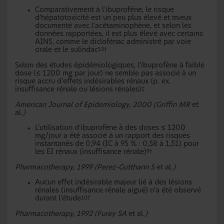
Comparativement à l’ibuprofène, le risque
d’hépatotoxicité est un peu plus élevé et mieux
documenté avec l’acétaminophène, et selon les
données rapportées, il est plus élevé avec certains
AINS, comme le diclofénac administré par voie
orale et le sulindac
13†
Selon des études épidémiologiques, l’ibuprofène à faible
dose (≤ 1200 mg par jour) ne semble pas associé à un
risque accru d’effets indésirables rénaux (p. ex.
insuffisance rénale ou lésions rénales)
‡
American Journal of Epidemiology, 2000 (Griffin MR
et
al.
)
L’utilisation d’ibuprofène à des doses ≤ 1200
mg/jour a été associé à un rapport des risques
instantanés de 0,94 (IC à 95 % : 0,58 à 1,51) pour
les EI rénaux (insuffisance rénale)
9†
Pharmacotherapy, 1999 (Perez-Gutthann S
et al.
)
Aucun effet indésirable majeur lié à des lésions
rénales (insuffisance rénale aiguë) n’a été observé
durant l’étude
10†
Pharmacotherapy, 1992 (Furey SA
et al.
)