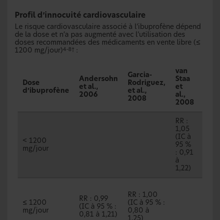
Profil d’innocuité cardiovasculaire
Le risque cardiovasculaire associé à l’ibuprofène dépend
de la dose et n’a pas augmenté avec l’utilisation des
doses recommandées des médicaments en vente libre (≤
1200 mg/jour)
:
4-8†
van
Garcia-
Andersohn
Staa
Fosb
Dose
Rodriguez,
et al.,
et
et al
d’ibuprofène
et al.,
2006
al.,
200
2008
2008
RR :
1,05
(IC à
< 1200
95 %
mg/jour
: 0,91
à
1,22)
RRI :
RR : 1,00
0,92
RR : 0,99
≤ 1200
(IC à 95 % :
(IC à
(IC à 95 % :
mg/jour
0,80 à
95 %
0,81 à 1,21)
1,25)
0,86