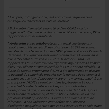
0,97
* L’emploi prolongé continu peut accroître le risque de crise
cardiaque ou d’accident vasculaire cérébral.
AINS = anti-inflammatoire non stéroïdien; COX-2 = cyclo-
oxygénase‑2; IC = intervalle de confiance; RR = risque relatif; RRI =
rapport des risques instantanés
†
Andersohn et ses collaborateurs
ont mené une étude cas-
témoins emboîtés au sein d’une cohorte de 486 378 personnes
inscrites dans la base de données GPRD (
General Practice Research
Database
) du Royaume-Uni et ayant reçu au moins 1 ordonnance
er
d’un AINS entre le 1
juin 2000 et le 31 octobre 2004. Les
rapports des taux d’infarctus du myocarde aigu associés à l’emploi
d’un AINS sélectif ou non sélectif de la COX-2 ont été calculés. La
durée de chaque ordonnance d’AINS a été déterminée en divisant
la quantité de comprimés prescrits par le nombre de comprimés à
prendre chaque jour. L’exposition « courante » correspondait à une
prescription d’AINS se terminant dans la période de 14 jours
précédant la date de référence. L’exposition « récente »
correspondait à une provision s’étant épuisée de 15 à 183 jours
avant la date de référence, et l’exposition « antérieure » à une
provision s’étant épuisée de 184 jours à 1 an avant la date de
référence. La non-utilisation était définie par l’absence
d’utilisation de quelque AINS que ce soit au cours de l’année ayant