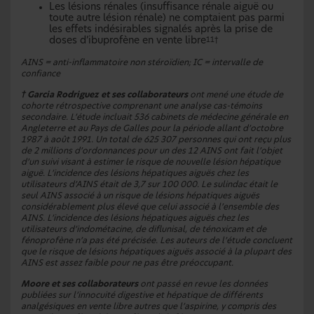
Les lésions rénales (insuffisance rénale aiguë ou
toute autre lésion rénale) ne comptaient pas parmi
les effets indésirables signalés après la prise de
doses d’ibuprofène en vente libre
11†
AINS = anti-inflammatoire non stéroïdien; IC = intervalle de
confiance
†
Garcia Rodriguez et ses collaborateurs
ont mené une étude de
cohorte rétrospective comprenant une analyse cas-témoins
secondaire. L’étude incluait 536 cabinets de médecine générale en
Angleterre et au Pays de Galles pour la période allant d’octobre
1987 à août 1991. Un total de 625 307 personnes qui ont reçu plus
de 2 millions d’ordonnances pour un des 12 AINS ont fait l’objet
d’un suivi visant à estimer le risque de nouvelle lésion hépatique
aiguë. L’incidence des lésions hépatiques aiguës chez les
utilisateurs d’AINS était de 3,7 sur 100 000. Le sulindac était le
seul AINS associé à un risque de lésions hépatiques aiguës
considérablement plus élevé que celui associé à l’ensemble des
AINS. L’incidence des lésions hépatiques aiguës chez les
utilisateurs d’indométacine, de diflunisal, de ténoxicam et de
fénoprofène n’a pas été précisée. Les auteurs de l’étude concluent
que le risque de lésions hépatiques aiguës associé à la plupart des
AINS est assez faible pour ne pas être préoccupant.
Moore et ses collaborateurs
ont passé en revue les données
publiées sur l’innocuité digestive et hépatique de différents
analgésiques en vente libre autres que l’aspirine, y compris des