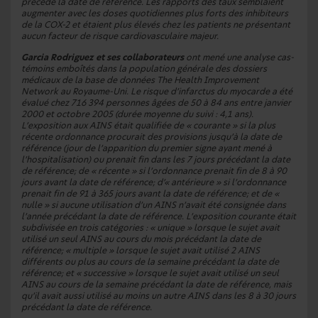
précédé la date de référence. Les rapports des taux semblaient
augmenter avec les doses quotidiennes plus forts des inhibiteurs
de la COX-2 et étaient plus élevés chez les patients ne présentant
aucun facteur de risque cardiovasculaire majeur.
Garcia Rodriguez et ses collaborateurs
ont mené une analyse cas-
témoins emboîtés dans la population générale des dossiers
médicaux de la base de données
The Health Improvement
Network
au Royaume-Uni. Le risque d’infarctus du myocarde a été
évalué chez 716 394 personnes âgées de 50 à 84 ans entre janvier
2000 et octobre 2005 (durée moyenne du suivi : 4,1 ans).
L’exposition aux AINS était qualifiée de « courante » si la plus
récente ordonnance procurait des provisions jusqu’à la date de
référence (jour de l’apparition du premier signe ayant mené à
l’hospitalisation) ou prenait fin dans les 7 jours précédant la date
de référence; de « récente » si l’ordonnance prenait fin de 8 à 90
jours avant la date de référence; d’« antérieure » si l’ordonnance
prenait fin de 91 à 365 jours avant la date de référence; et de «
nulle » si aucune utilisation d’un AINS n’avait été consignée dans
l’année précédant la date de référence. L’exposition courante était
subdivisée en trois catégories : « unique » lorsque le sujet avait
utilisé un seul AINS au cours du mois précédant la date de
référence; « multiple » lorsque le sujet avait utilisé 2 AINS
différents ou plus au cours de la semaine précédant la date de
référence; et « successive » lorsque le sujet avait utilisé un seul
AINS au cours de la semaine précédant la date de référence, mais
qu’il avait aussi utilisé au moins un autre AINS dans les 8 à 30 jours
précédant la date de référence.