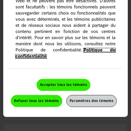
Web et ne peuvent pas être désactivés. D’autres
sont facultatifs : les témoins fonctionnels peuvent
sauvegarder certains choix ou fonctionnalités que
vous avez déterminés, et les témoins publicitaires
et de réseaux sociaux nous aident à partager du
contenu pertinent en fonction de vos centres
d’intérêt. Pour en savoir plus sur les témoins et la
manière dont nous les utilisons, consultez notre
Politique de confidentialité.
Politique de
confidentialité
Advil Rhume et Sinus Plus est efficace pour
combattre les symptômes du rhume
Éprouvé, sûr et efficace lorsqu’il est utilisé selon les
directives, Advil Rhume et Sinus Plus sous forme de
caplets contient 200 mg d’ibuprofène pour soulager le
mal de gorge, la douleur sinusale, les céphalées, la fièvre
Accepter tous les témoins
et les douleurs et courbatures mineures dus au rhume et à
la grippe. Il renferme aussi 30 mg de chlorhydrate de
pseudoéphédrine et 2 mg de maléate de chlorphéniramine
Refuser tous les témoins
Paramètres des témoins
(pour en savoir davantage à ce sujet, consultez la section
Renseignements détaillés sur Advil Toux, Rhume et Grippe
et Advil Rhume et Sinus).