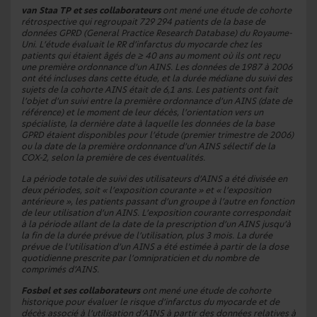
van Staa TP et ses collaborateurs
ont mené une étude de cohorte
rétrospective qui regroupait 729 294 patients de la base de
données GPRD (
General Practice Research Database
) du Royaume-
Uni. L’étude évaluait le RR d’infarctus du myocarde chez les
patients qui étaient âgés de ≥ 40 ans au moment où ils ont reçu
une première ordonnance d’un AINS. Les données de 1987 à 2006
ont été incluses dans cette étude, et la durée médiane du suivi des
sujets de la cohorte AINS était de 6,1 ans. Les patients ont fait
l’objet d’un suivi entre la première ordonnance d’un AINS (date de
référence) et le moment de leur décès, l’orientation vers un
spécialiste, la dernière date à laquelle les données de la base
GPRD étaient disponibles pour l’étude (premier trimestre de 2006)
ou la date de la première ordonnance d’un AINS sélectif de la
COX-2, selon la première de ces éventualités.
La période totale de suivi des utilisateurs d’AINS a été divisée en
deux périodes, soit « l’exposition courante » et « l’exposition
antérieure », les patients passant d’un groupe à l’autre en fonction
de leur utilisation d’un AINS. L’exposition courante correspondait
à la période allant de la date de la prescription d’un AINS jusqu’à
la fin de la durée prévue de l’utilisation, plus 3 mois. La durée
prévue de l’utilisation d’un AINS a été estimée à partir de la dose
quotidienne prescrite par l’omnipraticien et du nombre de
comprimés d’AINS.
Fosbøl et ses collaborateurs
ont mené une étude de cohorte
historique pour évaluer le risque d’infarctus du myocarde et de
décès associé à l’utilisation d’AINS à partir des données relatives à