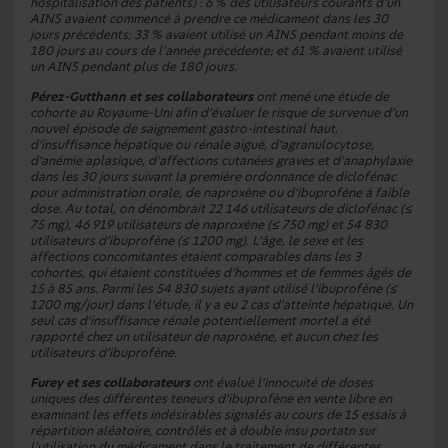
hospitalisation des patients) : 6 % des utilisateurs courants d’un
AINS avaient commencé à prendre ce médicament dans les 30
jours précédents; 33 % avaient utilisé un AINS pendant moins de
180 jours au cours de l’année précédente; et 61 % avaient utilisé
un AINS pendant plus de 180 jours.
Pérez-Gutthann et ses collaborateurs
ont mené une étude de
cohorte au Royaume-Uni afin d’évaluer le risque de survenue d’un
nouvel épisode de saignement gastro-intestinal haut,
d’insuffisance hépatique ou rénale aiguë, d’agranulocytose,
d’anémie aplasique, d’affections cutanées graves et d’anaphylaxie
dans les 30 jours suivant la première ordonnance de diclofénac
pour administration orale, de naproxène ou d’ibuprofène à faible
dose. Au total, on dénombrait 22 146 utilisateurs de diclofénac (≤
75 mg), 46 919 utilisateurs de naproxène (≤ 750 mg) et 54 830
utilisateurs d’ibuprofène (≤ 1200 mg). L’âge, le sexe et les
affections concomitantes étaient comparables dans les 3
cohortes, qui étaient constituées d’hommes et de femmes âgés de
15 à 85 ans. Parmi les 54 830 sujets ayant utilisé l’ibuprofène (≤
1200 mg/jour) dans l’étude, il y a eu 2 cas d’atteinte hépatique. Un
seul cas d’insuffisance rénale potentiellement mortel a été
rapporté chez un utilisateur de naproxène, et aucun chez les
utilisateurs d’ibuprofène.
Furey et ses collaborateurs
ont évalué l’innocuité de doses
uniques des différentes teneurs d’ibuprofène en vente libre en
examinant les effets indésirables signalés au cours de 15 essais à
répartition aléatoire, contrôlés et à double insu portatn sur
l’utilisation du médicament dans le traitement de différentes