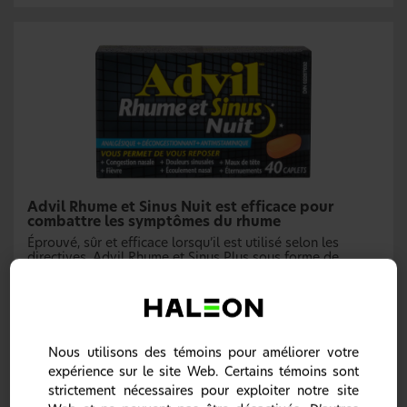
Advil Rhume et Sinus Nuit est efficace pour
combattre les symptômes du rhume
Éprouvé, sûr et efficace lorsqu’il est utilisé selon les
directives, Advil Rhume et Sinus Plus sous forme de
caplets contient 200 mg d’ibuprofène pour soulager le
mal de gorge, la douleur sinusale, les céphalées, la fièvre
et les douleurs et courbatures mineures dus au rhume et à
la grippe. Il renferme aussi 30 mg de chlorhydrate de
pseudoéphédrine et 2 mg de maléate de chlorphéniramine
(pour en savoir davantage à ce sujet, consultez la section
Nous utilisons des témoins pour améliorer votre
Renseignements détaillés sur Advil Toux, Rhume et Grippe
expérience sur le site Web. Certains témoins sont
et Advil Rhume et Sinus).
strictement nécessaires pour exploiter notre site