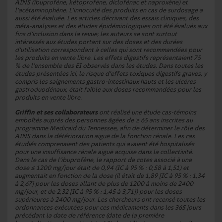
AINS (ibuprofène, kétoprofène, diclofénac et naproxène) et
l’acétaminophène. L’innocuité des produits en cas de surdosage a
aussi été évaluée. Les articles décrivant des essais cliniques, des
méta-analyses et des études épidémiologiques ont été évalués aux
fins d’inclusion dans la revue; les auteurs se sont surtout
intéressés aux études portant sur des doses et des durées
d’utilisation correspondant à celles qui sont recommandées pour
les produits en vente libre. Les effets digestifs représentaient 75
% de l’ensemble des EI observés dans les études. Dans toutes les
études présentées ici, le risque d’effets toxiques digestifs graves, y
compris les saignements gastro-intestinaux hauts et les ulcères
gastroduodénaux, était faible aux doses recommandées pour les
produits en vente libre.
Griffin et ses collaborateurs
ont réalisé une étude cas-témoins
emboîtés auprès des personnes âgées de ≥ 65 ans inscrites au
programme Medicaid du Tennessee, afin de déterminer le rôle des
AINS dans la détérioration aiguë de la fonction rénale. Les cas
étudiés comprenaient des patients qui avaient été hospitalisés
pour une insuffisance rénale aiguë acquise dans la collectivité.
Dans le cas de l’ibuprofène, le rapport de cotes associé à une
dose ≤ 1200 mg/jour était de 0,94 (IC à 95 % : 0,58 à 1,51) et
augmentait en fonction de la dose (il était de 1,89 [IC à 95 % : 1,34
à 2,67] pour les doses allant de plus de 1200 à moins de 2400
mg/jour, et de 2,32 [IC à 95 % : 1,45 à 3,71]) pour les doses
supérieures à 2400 mg/jour. Les chercheurs ont recensé toutes les
ordonnances exécutées pour ces médicaments dans les 365 jours
précédant la date de référence (date de la première