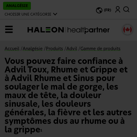
P
ANALGÉSIE
Recherche
a
(FR)
s
CHOISIR UNE CATÉGORIE
s
e
r
MENU
a
u
c
o
Accueil
/
Analgésie
/
Produits
/
Advil
/
Gamme de produits
n
t
Vous pouvez faire confiance à
e
n
Advil Toux, Rhume et Grippe et
u
p
à Advil Rhume et Sinus pour
r
soulager le mal de gorge, les
i
n
maux de tête, la douleur
c
i
sinusale, les douleurs
p
a
générales, la fièvre et les autres
l
symptômes dus au rhume ou à
la grippe
1