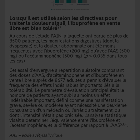
Lorsqu’il est utilisé selon les directives pour
traiter la douleur aiguë, l’ibuprofène en vente
libre est bien toléré
2*
Au cours de l’étude PAIN, à laquelle ont participé plus de
8500 patients, les manifestations digestives (dont la
dyspepsie) et la douleur abdominale ont été moins
fréquentes avec l’ibuprofène (200 mg) qu’avec l’AAS (500
mg) ou l’acétaminophène (500 mg) (
p
< 0,035 dans tous
les cas)
Cet essai d’envergure à répartition aléatoire comparant
des doses d’AAS, d’acétaminophène et d’ibuprofène en
vente libre auprès de 8677 adultes a permis d’évaluer la
fréquence des effets indésirables importants liés à la
tolérabilité. Le paramètre d’évaluation principal était le
nombre de patients ayant subi au moins un effet
indésirable important, défini comme une manifestation
grave, sévère ou modérée ayant nécessité une deuxième
consultation d’un médecin ou l’arrêt du traitement, ou
dont l’intensité n’était pas précisée. L’analyse statistique
visait à déterminer l’équivalence entre l’ibuprofène et
l’acétaminophène, et la différence par rapport à l’AAS
*.
2,3
AAS = acide acétylsalicylique