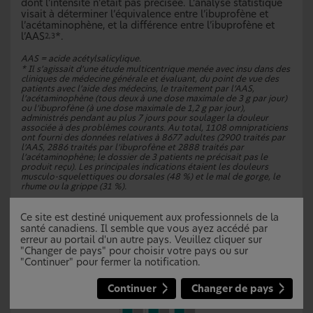
dont l’intensité n’était pas précisée. L’analyse statistique
visait à déterminer l’équivalence entre l’ibuprofène et
l’acétaminophène, et la différence entre l’ibuprofène et
l’AAS
*.
2,3
AAS = acide acétylsalicylique.
* Il s’agissait d’une étude multicentrique menée avec insu dans des
cliniques de médecine générale et évaluant, du point de vue des
patients avec l’aide des médecins, le traitement par l’AAS,
l’acétaminophène (tous deux à une dose maximale de 3 g par jour)
ou l’ibuprofène (à une dose maximale de 1,2 g par jour),
administrés pendant au plus 7 jours pour soulager la douleur
associée à des problèmes courants. Au total, 1108 omnipraticiens
ont fourni des données relatives à 8677 adultes (2900 traités par
l’AAS, 2886 traités par l’ibuprofène et 2888 traités par
l’acétaminophène; le dossier de 3 patients ne précisait pas le
produit reçu). Les principales indications étaient les douleurs
musculo-squelettiques ou dorsales (48 %) et le mal de gorge, le
rhume ou la grippe (31 %).
Ce site est destiné uniquement aux professionnels de la
santé canadiens. Il semble que vous ayez accédé par
erreur au portail d'un autre pays. Veuillez cliquer sur
"Changer de pays" pour choisir votre pays ou sur
"Continuer" pour fermer la notification.
Continuer
Changer de pays