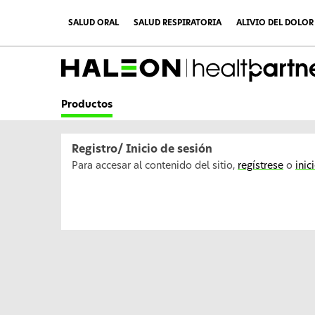
C
o
SALUD ORAL
SALUD RESPIRATORIA
ALIVIO DEL DOLOR
n
t
i
n
u
a
r
Productos
a
l
c
o
Registro/ Inicio de sesión
n
t
Para accesar al contenido del sitio,
regístrese
o
inic
e
n
i
d
o
p
r
i
n
c
i
p
a