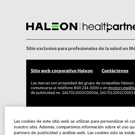
l
Sitio exclusivo para profesionales de la salud en M
Sitio web corporativo Haleon
Contáctenos
Las marcas son propiedad del grupo de compañías Haleon
comunicarse al teléfono 800 234 3000 o en
mystory.mx@h
de publicidad no. 2617012002C00036, 2617012002C0001
PM-MX-ADV-25-00010
Las cookies de este sitio web se utilizan para personalizar el co
nuestro sitio. Además, compartimos información sobre el uso qu
partners de publicidad y análisis web. Las cookies solo se esta