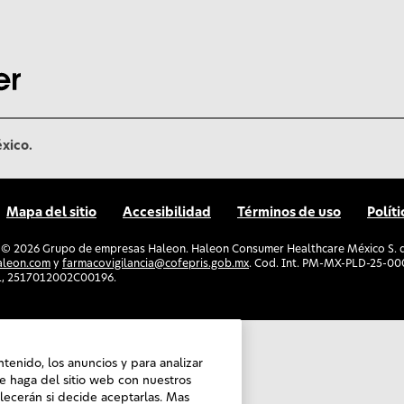
éxico.
Mapa del sitio
Accesibilidad
Términos de uso
Polít
. ©
2026
Grupo de empresas Haleon. Haleon Consumer Healthcare México S. de 
aleon.com
y
farmacovigilancia@cofepris.gob.mx
. Cod. Int. PM-MX-PLD-25-
1, 2517012002C00196.
ntenido, los anuncios y para analizar
e haga del sitio web con nuestros
blecerán si decide aceptarlas. Mas