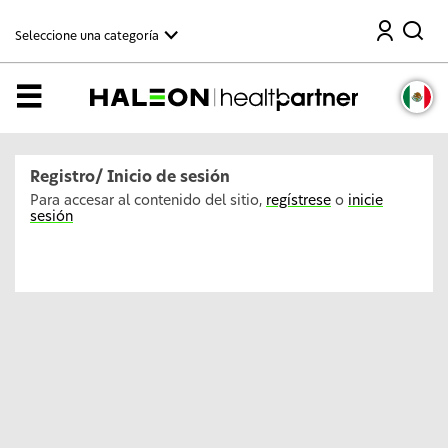
C
Buscar
o
Seleccione una categoría
n
t
i
n
Menú
u
a
r
a
l
Registro/ Inicio de sesión
c
o
Para accesar al contenido del sitio,
regístrese
o
inicie
n
sesión
t
e
n
i
d
o
p
r
i
n
c
i
p
a