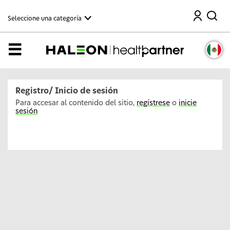
C
Buscar
o
Seleccione una categoría
n
t
i
n
Menú
u
a
r
a
l
Registro/ Inicio de sesión
c
o
Para accesar al contenido del sitio,
regístrese
o
inicie
n
sesión
t
e
n
i
d
o
p
r
i
n
c
i
p
a