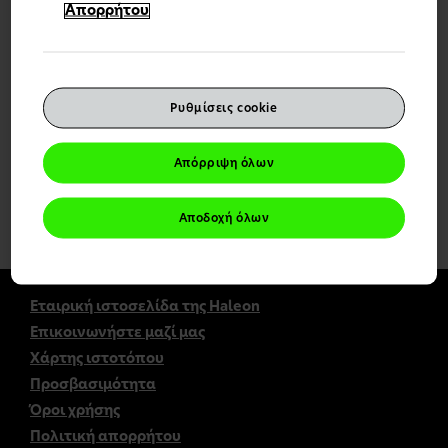
την ειδοποίηση.
Απορρήτου
Συνέχεια
Αλλαγή χώρας
Ρυθμίσεις cookie
Απόρριψη όλων
Η ιστοσελίδα αυτή απευθύνεται αποκλειστικά και μόνο
Αποδοχή όλων
σε επαγγελματίες υγείας στην Ελλάδα.
Εταιρική ιστοσελίδα της Haleon
Επικοινωνήστε μαζί μας
Χάρτης ιστοτόπου
Προσβασιμότητα
Όροι χρήσης
Πολιτική απορρήτου