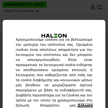
Μ
ΑΝΑΚΟΎΦΙΣΗ ΤΟΥ ΠΌΝΟΥ
Αναζήτηση
ε
τ
ΕΠΙΛΕΞΤΕ ΚΑΤΗΓΟΡΙΑ
ά
β
α
Μενού
σ
η
σ
τ
Χρησιμοποιούμε cookies για να βελτιώσουμε
ο
Εγγραφή / Σύνδεση
κ
την εμπειρία του ιστότοπού σας. Ορισμένα
υ
Για να αποκτήσετε πρόσβαση στο περιεχόμενο,
cookies είναι απολύτως απαραίτητα για την
ρ
παρακαλούμε
συνδεθείτε
ή
εγγραφείτε
λειτουργία του ιστότοπου και δεν μπορούν
ί
ω
να απενεργοποιηθούν. Άλλα είναι
ς
προαιρετικά: τα λειτουργικά cookie ενδέχεται
π
να αποθηκεύσουν ορισμένες επιλογές ή
ε
λειτουργίες που καθορίζονται από εσάς και
ρ
ι
τα cookie διαφήμισης και κοινωνικών μέσων
ε
μάς βοηθούν να μοιραζόμαστε σχετικό
χ
περιεχόμενο με βάση τα ενδιαφέροντά σας.
ό
Η ιστοσελίδα αυτή απευθύνεται αποκλειστικά και μόνο
μ
σε επαγγελματίες υγείας στην Ελλάδα. Φαίνεται ότι
Διαβάστε περισσότερα για τα Cookies και τον
ε
βρεθήκατε σε πλατφόρμα της λάθος χώρας.
τρόπο με τον οποίο τα χρησιμοποιούμε στη
ν
Παρακαλούμε πατήστε "Αλλαγή χώρας" για να επιλέξετε
Δήλωση Απορρήτου μας.
Δήλωση
ο
τη χώρα που επιθυμείτε, ή "Συνέχεια" για να κλείσετε