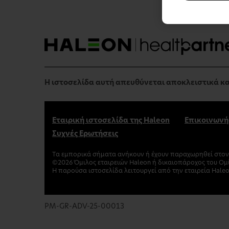
Η ιστοσελίδα αυτή απευθύνεται αποκλειστικά κα
Εταιρική ιστοσελίδα της Haleon
Επικοινωνή
Συχνές Ερωτήσεις
Tα εμπορικά σήματα ανήκουν ή έχουν παραχωρηθεί στον 
©
2026
Όμιλος εταιρειών Haleon ή δικαιοπάροχος του Ομ
Η παρούσα ιστοσελίδα λειτουργεί από την εταιρεία Haleo
PM-GR-ADV-25-00013