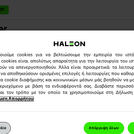
ΟΥ
αλεία Φροντίδας Ασθενών
Εργαστήριο μάθησης
οιούμε cookies για να βελτιώσουμε την εμπειρία του ιστ
cookies είναι απολύτως απαραίτητα για την λειτουργία του ισ
ύν να απενεργοποιηθούν. Άλλα είναι προαιρετικά: τα λειτουρ
παρακαλούμε
συνδεθείτε
ή
εγγραφείτε
 να αποθηκεύσουν ορισμένες επιλογές ή λειτουργίες που καθορ
τα cookie διαφήμισης και κοινωνικών μέσων μάς βοηθούν να μ
περιεχόμενο με βάση τα ενδιαφέροντά σας. Διαβάστε περισσό
και τον τρόπο με τον οποίο τα χρησιμοποιούμε στη Δήλωσ
ωση Απορρήτου
α αυτή απευθύνεται αποκλειστικά και μόνο σε επαγγελματίες υγε
νεται ότι βρεθήκατε σε πλατφόρμα της λάθος χώρας. Παρακαλο
ς" για να επιλέξετε τη χώρα που επιθυμείτε, ή "Συνέχεια" για να
ηση.
Συνέχεια
Αλλαγ
okie
Απόρριψη όλων