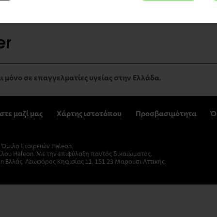
ι μόνο σε επαγγελματίες υγείας στην Ελλάδα.
στε μαζί μας
Χάρτης ιστοτόπου
Προσβασιμότητα
Ό
Όμιλο Εταιρειών Haleon.
ίλου Haleon. Με την επιφύλαξη παντός δικαιώματος.
n Ελλάς, Λεωφόρος Κηφισίας 11, 151 23 Μαρούσι Αττικής.