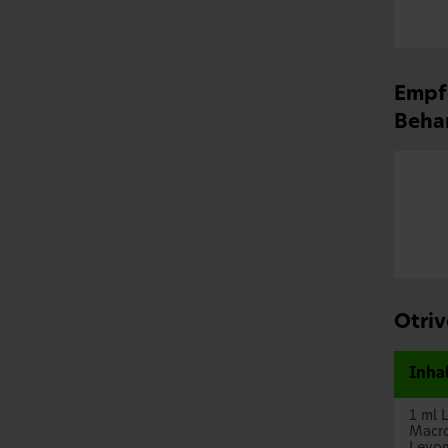
Empfe
Beha
Otriv
Inha
1 ml 
Macro