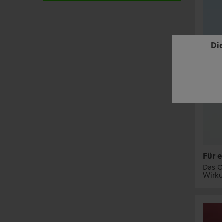
Di
Für 
Das O
Wirku