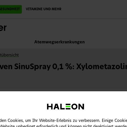
ESUNDHEIT
VITAMINE UND MEHR
Atemwegserkrankungen
tübersicht
iven SinuSpray 0,1 %: Xylometazol
en Cookies, um Ihr Website-Erlebnis zu verbessern. Einige Cookie
 Website unbedingt erforderlich und können nicht deaktiviert werde