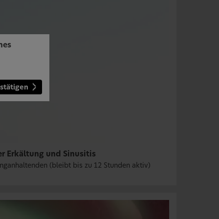
hes
stätigen
r Erkältung und Sinusitis
anganhaltenden (bleibt bis zu 12 Stunden aktiv)