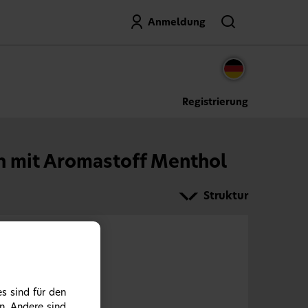
Suche
Anmeldung
Registrierung
in mit Aromastoff Menthol
Struktur
s sind für den
n. Andere sind