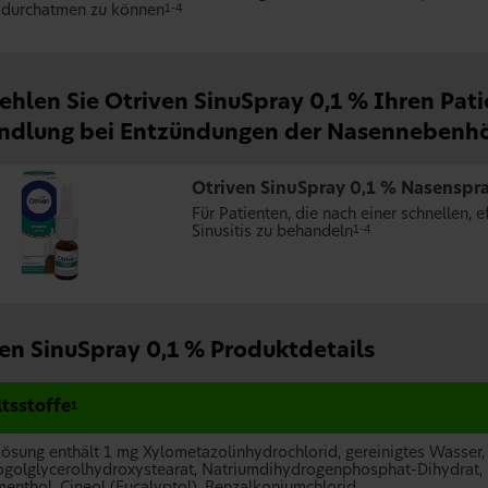
durchatmen zu können
1-4
hlen Sie Otriven SinuSpray 0,1 % Ihren Pat
ndlung bei Entzündungen der Nasennebenh
Otriven SinuSpray 0,1 % Nasenspr
Für Patienten, die nach einer schnellen
Sinusitis zu behandeln
1-4
en SinuSpray 0,1 % Produktdetails
ltsstoffe
1
Lösung enthält 1 mg Xylometazolinhydrochlorid, gereinigtes Wasser, 
golglycerolhydroxystearat, Natriumdihydrogenphosphat-Dihydrat, 