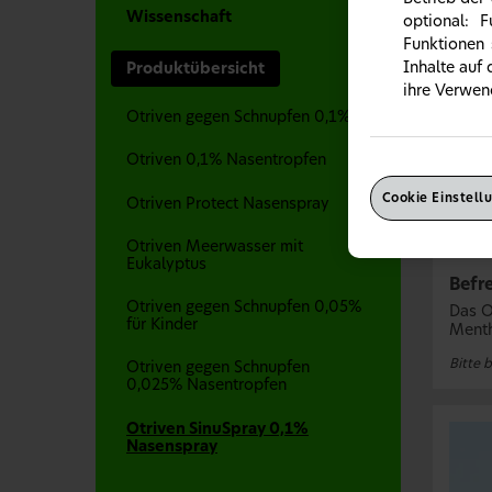
Wissenschaft
optional: 
Funktionen 
Inhalte auf
Produktübersicht
ihre Verwen
Otriven gegen Schnupfen 0,1%
Otriven 0,1% Nasentropfen
Cookie Einstell
Otriven Protect Nasenspray
Otriven Meerwasser mit
Eukalyptus
Befre
Otriven gegen Schnupfen 0,05%
Das O
für Kinder
Menth
Bitte 
Otriven gegen Schnupfen
0,025% Nasentropfen
Otriven SinuSpray 0,1%
Nasenspray