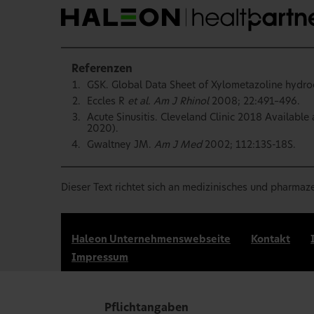
Referenzen
GSK. Global Data Sheet of Xylometazoline hydro
Eccles R
et al. Am J Rhinol
2008; 22:491–496.
Acute Sinusitis. Cleveland Clinic 2018 Available 
2020).
Gwaltney JM.
Am J Med
2002; 112:13S-18S.
Dieser Text richtet sich an medizinisches und pharmaz
Haleon Unternehmenswebseite
Kontakt
Impressum
Marken sind Eigentum der Haleon Unternehmensgruppe oder 
Haleon Germany GmbH, Barthstraße 4, 80339 München, Gesc
Pflichtangaben
©
2026
Haleon oder Lizenzgeber