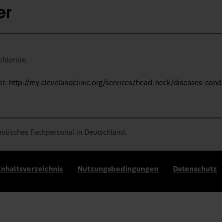
chloride.
at:
http://my.clevelandclinic.org/services/head-neck/diseases-condi
eutisches Fachpersonal in Deutschland.
Inhaltsverzeichnis
Nutzungsbedingungen
Datenschutz
an diese lizenziert.
häftsführer: Konstantinos Limnidis, Roman Wüllner.