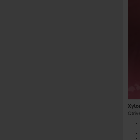
Xylo
Otriv