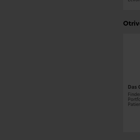
Levom
Otriv
Das 
Finde
Portf
Patie