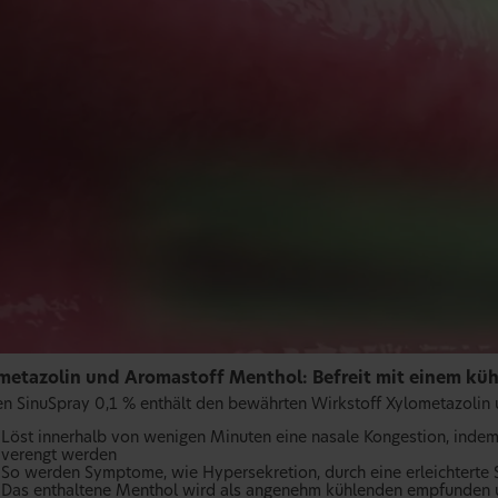
metazolin und Aromastoff Menthol: Befreit mit einem kü
en SinuSpray 0,1 % enthält den bewährten Wirkstoff Xylometazolin
Löst innerhalb von wenigen Minuten eine nasale Kongestion, indem
verengt werden
So werden Symptome, wie Hypersekretion, durch eine erleichterte 
Das enthaltene Menthol wird als angenehm kühlenden empfunden un