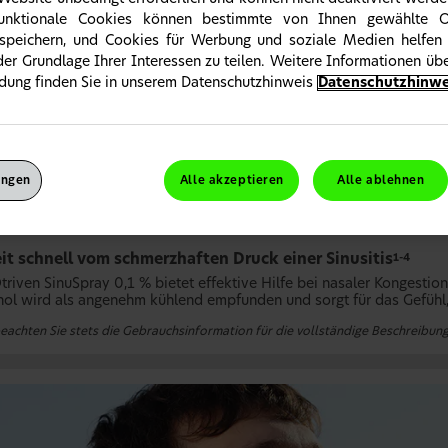
Funktionale Cookies können bestimmte von Ihnen gewählte 
speichern, und Cookies für Werbung und soziale Medien helfen 
 der Grundlage Ihrer Interessen zu teilen. Weitere Informationen ü
dung finden Sie in unserem Datenschutzhinweis
Datenschutzhinwe
ungen
Alle akzeptieren
Alle ablehnen
it schnell vom schmerzhaften Druck einer Sinusitis
1-4
triven SinuSpray 0,1 % bietet effektive Hilfe bei nasaler Kongest
ol wird als angenehm kühlend empfunden und sorgt für das Gefühl
beachten Sie stets die Gebrauchsinformation für die vollständige Beschreibung