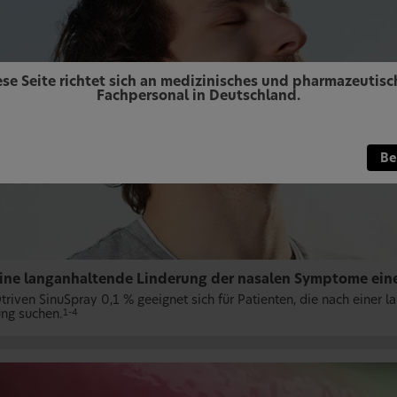
ese Seite richtet sich an medizinisches und pharmazeutisc
Fachpersonal in Deutschland.
Be
eine langanhaltende Linderung der nasalen Symptome eine
triven SinuSpray 0,1 % geeignet sich für Patienten, die nach einer l
ng suchen.
1-4