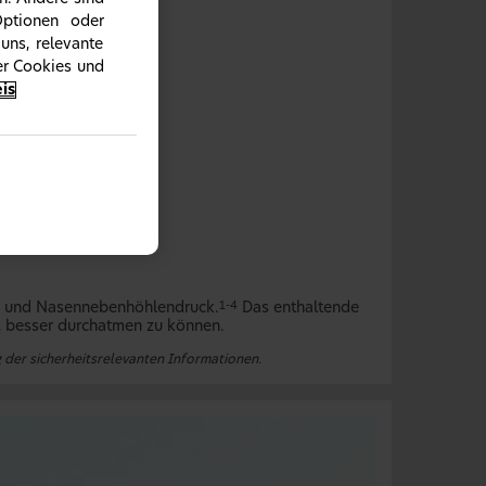
Optionen oder
uns, relevante
ber Cookies und
is
ion und Nasennebenhöhlendruck.
Das enthaltende
1-4
, besser durchatmen zu können.
 der sicherheitsrelevanten Informationen.