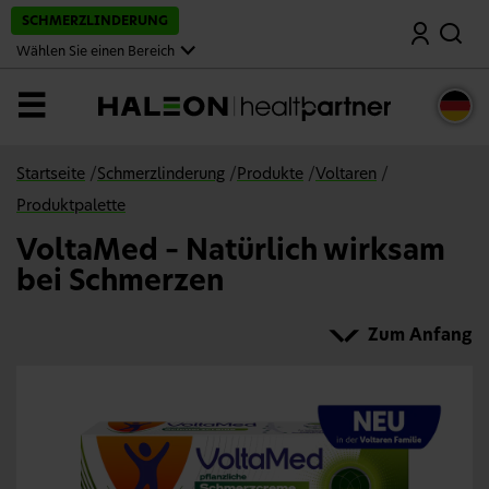
S
SCHMERZLINDERUNG
Suche
p
r
Wählen Sie einen Bereich
i
n
g
Menü
e
z
u
m
Startseite
/
Schmerzlinderung
/
Produkte
/
Voltaren
/
H
a
Produktpalette
u
p
VoltaMed – Natürlich wirksam
t
i
bei Schmerzen
n
h
a
Zum Anfang
l
t