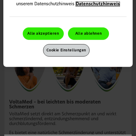
schmerzlindernd, entzündungshemmend und
unserem Datenschutzhinweis
Datenschutzhinweis
durchblutungsfördernd:
Pfefferminzöl: 6,25 %
Eukalyptusöl: 6,25 %
Rosmarinöl: 4 %
Alle akzeptieren
Alle ablehnen
Cookie Einstellungen
VoltaMed – bei leichten bis moderaten
Schmerzen
VoltaMed setzt direkt am Schmerzpunkt an und wirkt
schmerzlindernd, entzündungshemmend und
durchblutungsfördernd.
Es bietet eine natürliche Schmerzlinderung und unterstützt