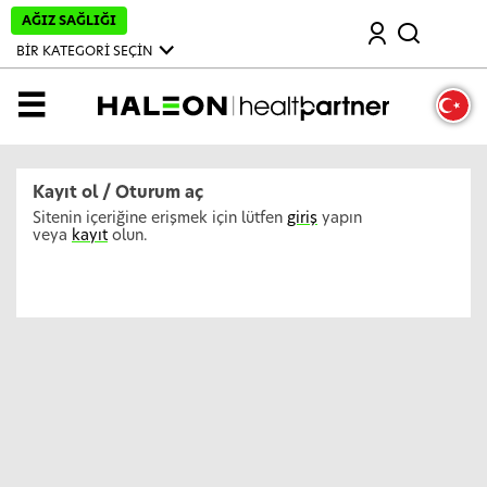
A
AĞIZ SAĞLIĞI
Ara
n
a
BİR KATEGORİ SEÇİN
İ
ç
e
MENÜ
r
i
ğ
e
A
Kayıt ol / Oturum aç
t
l
Sitenin içeriğine erişmek için lütfen
giriş
yapın
a
veya
kayıt
olun.