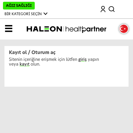
A
AĞIZ SAĞLIĞI
Ara
n
a
BİR KATEGORİ SEÇİN
İ
ç
e
MENÜ
r
i
ğ
e
A
Kayıt ol / Oturum aç
t
l
Sitenin içeriğine erişmek için lütfen
giriş
yapın
a
veya
kayıt
olun.