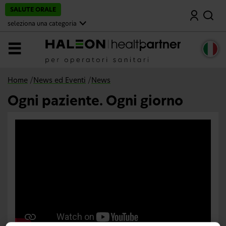
v
SALUTE ORALE
Cerca
a
i
seleziona una categoria
a
l
c
MENU
o
n
t
e
Home
/
News ed Eventi
/
News
n
u
Ogni paziente. Ogni giorno
t
o
p
r
i
n
c
i
p
a
l
e