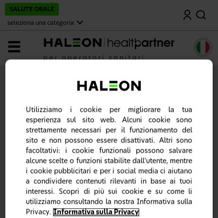
v
SALUTE ORALE
Cerca
a
i
seleziona una categoria
a
l
c
MENU
o
n
t
e
n
u
t
o
Utilizziamo i cookie per migliorare la tua
p
esperienza sul sito web. Alcuni cookie sono
r
i
strettamente necessari per il funzionamento del
n
sito e non possono essere disattivati. Altri sono
c
facoltativi: i cookie funzionali possono salvare
i
p
alcune scelte o funzioni stabilite dall'utente, mentre
a
i cookie pubblicitari e per i social media ci aiutano
l
a condividere contenuti rilevanti in base ai tuoi
e
interessi. Scopri di più sui cookie e su come li
utilizziamo consultando la nostra Informativa sulla
Sei un operatore sanitario?
Privacy.
Informativa sulla Privacy