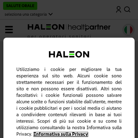
v
SALUTE ORALE
Cerca
a
i
seleziona una categoria
a
l
c
MENU
o
n
t
e
n
u
t
o
Utilizziamo i cookie per migliorare la tua
p
esperienza sul sito web. Alcuni cookie sono
r
i
strettamente necessari per il funzionamento del
n
sito e non possono essere disattivati. Altri sono
c
facoltativi: i cookie funzionali possono salvare
i
p
alcune scelte o funzioni stabilite dall'utente, mentre
a
i cookie pubblicitari e per i social media ci aiutano
l
a condividere contenuti rilevanti in base ai tuoi
e
interessi. Scopri di più sui cookie e su come li
utilizziamo consultando la nostra Informativa sulla
Sei un operatore sanitario?
Privacy.
Informativa sulla Privacy