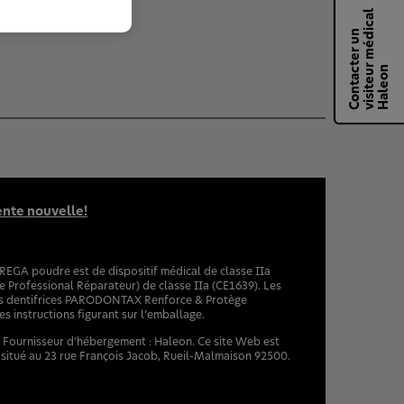
l
C
o
n
t
a
t
e
r
u
n
v
i
s
i
t
e
u
m
é
d
i
c
a
H
a
l
e
o
c
r
n
ente nouvelle!
OREGA poudre est de dispositif médical de classe IIa
rofessional Réparateur) de classe IIa (CE1639). Les
les dentifrices PARODONTAX Renforce & Protège
s instructions figurant sur l’emballage.
. Fournisseur d'hébergement : Haleon. Ce site Web est
 situé au 23 rue François Jacob, Rueil-Malmaison 92500.