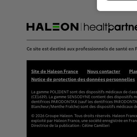
Ce site est destiné aux professionnels de santé en
Site de Haleon France
Nous contacter
Pla
Notice de protection des données personnelles
La gamme POLIDENT sont des dispositifs médicaux de classe 
(CE1639). La gamme SENSODYNE contient des dispositifs mé
dentifrices PARODONTAX (sauf les dentifrices PARODONTAX 
Blancheur/Menthe Fraîche) sont des dispositifs médicaux de 
©
2026
Groupe Haleon. Tous droits réservés. Haleon France 
exploité par Haleon France, une société enregistrée en Fra
Directrice de la publication : Céline Camilleri