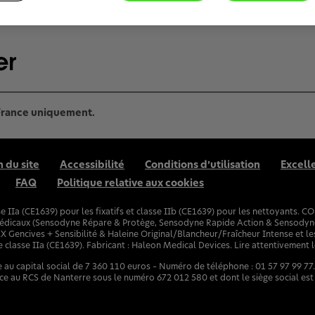
 France uniquement.
n du site
Accessibilité
Conditions d’utilisation
Excell
FAQ
Politique relative aux cookies
IIa (CE1639) pour les fixatifs et classe IIb (CE1639) pour les nettoyants. C
dicaux (Sensodyne Répare & Protège, Sensodyne Rapide Action & Sensodyne P
Gencives + Sensibilité & Haleine Original/Blancheur/Fraîcheur Intense et 
classe IIa (CE1639). Fabricant : Haleon Medical Devices. Lire attentivement le
au capital social de 7 360 110 euros – Numéro de téléphone : 01 57 97 99 77
nce au RCS de Nanterre sous le numéro 672 012 580 et dont le siège social est