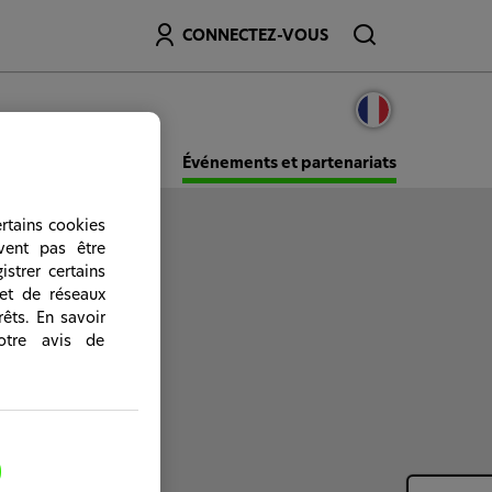
Recherche
CONNECTEZ-VOUS
EduHub
Événements et partenariats
ertains cookies
vent pas être
istrer certains
 et de réseaux
êts. En savoir
otre avis de