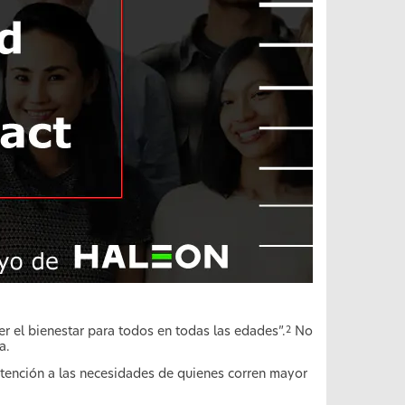
r el bienestar para todos en todas las edades”.
No
2
a.
 atención a las necesidades de quienes corren mayor