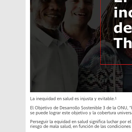
La inequidad en salud es injusta y evitable.
1
El Objetivo de Desarrollo Sostenible 3 de la ONU, “
se puede lograr este objetivo y la cobertura univers
Perseguir la equidad en salud significa luchar por 
riesgo de mala salud, en función de las condiciones 