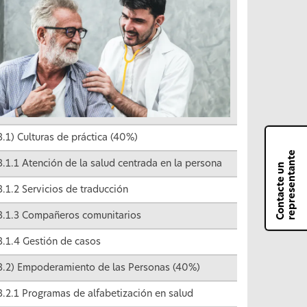
3.1) Culturas de práctica (40%)
e
3.1.1 Atención de la salud centrada en la persona
C
o
n
t
a
c
t
e
u
n
r
e
p
r
e
s
e
n
t
a
n
t
3.1.2 Servicios de traducción
3.1.3 Compañeros comunitarios
3.1.4 Gestión de casos
3.2) Empoderamiento de las Personas (40%)
3.2.1 Programas de alfabetización en salud