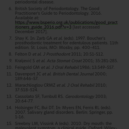
periodontal disease.
British Society of Periodontology. The Good
Practitioner’s Guide to Periodontology. 2016.
Available at:
https://www.bsperio.org.uk/publications/good_pract
itioners_guide_2016.pdf?v=3
[last accessed
December 2017].
Shay K. In: Zarb GA
et al.
(eds). 1997. Boucher's
prosthodontic treatment for edentulous patients. 11th
edition. St. Louis, MO: Mosby, pp. 400–411.
Felton D
et al. J Prosthodont
2011; 20:S1–S12.
Kraljević S
et al. Acta Stomat Croat
2001; 35:281–285.
Feingold GM
et al. J Oral Rehabil
1986; 13:549–557.
Davenport JC
et al. British Dental Journal
2000;
189:646–57.
Marachlioglou CRMZ
et al. J Oral Rehabil
2010;
37:518–524.
Cassolato SF, Turnbull RS.
Gerodontology
2003;
20:64–77.
Holsinger FC, Bui DT. In: Myers EN, Ferris RL (eds).
2007. Salivary gland disorders. Berlin: Springer, pp.
1–16.
Sreebny LM, Vissink A (eds). 2010. Dry mouth: the
malevolent symptom: a clinical guide. Oxford: Wiley-