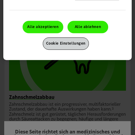
was einen erheblichen Einfluss auf ihre
Lebensqualität hat.
Lesen Sie mehr
2
Alle akzeptieren
Alle ablehnen
Cookie Einstellungen
Zahnschmelzabbau
Zahnschmelzabbau ist ein progressiver, multifaktorieller
Zustand, der dauerhafte Auswirkungen haben kann.
3
Zahnschmelz ist gut gerüstet, täglichen Herausforderungen
durch Säureattacken zu begegnen; häufige und längere
Säurebelastung kann jedoch zu einer fortschreitenden
Demineralisierung führen.
Die Änderung der Lebensweise
3
Diese Seite richtet sich an medizinisches und
und eine steigende Lebenserwartung führen dazu, dass