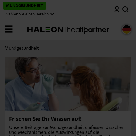
S
MUNDGESUNDHEIT
Suche
p
r
Wählen Sie einen Bereich
i
n
g
Menü
e
z
u
m
Mundgesundheit
H
a
u
p
t
i
n
h
a
l
t
Frischen Sie Ihr Wissen auf!
Unsere Beiträge zur Mundgesundheit umfassen Ursachen
und Mechanismen, die Auswirkungen auf die