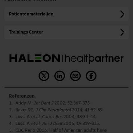
Patientenmaterialien
Trainings Center
Referenzen
Addy M.
Int Dent J
2002; 52:367–375.
Baker SR.
J Clin Periodontol
2014; 41:52–59.
Lussi A
et al. Caries Res
2004; 38:34–44.
Lussi A
et al. Am J Dent
2006; 19:319–325.
CDC Perio 2016. Half of American adults have