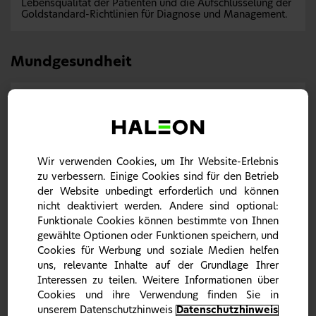
Lebensqualität der Patienten und die Aufschlüsselung der
Goldstandard-Richtlinien für Diagnose und Management.
Mundgesundheit
Wir verwenden Cookies, um Ihr Website-Erlebnis
zu verbessern. Einige Cookies sind für den Betrieb
der Website unbedingt erforderlich und können
nicht deaktiviert werden. Andere sind optional:
Funktionale Cookies können bestimmte von Ihnen
gewählte Optionen oder Funktionen speichern, und
Cookies für Werbung und soziale Medien helfen
Schmerzempfindlichkeit
uns, relevante Inhalte auf der Grundlage Ihrer
Dentinehypersensibilität ist eine häufige und oft
Interessen zu teilen. Weitere Informationen über
unterschätzte Beschwerde.
Die Betroffenen beschreiben
1
Cookies und ihre Verwendung finden Sie in
das Auftreten eines kurzen, starken Schmerzes beim
unserem Datenschutzhinweis
Datenschutzhinweis
Essen, Trinken, Zähneputzen oder Atmen von kalter Luft,