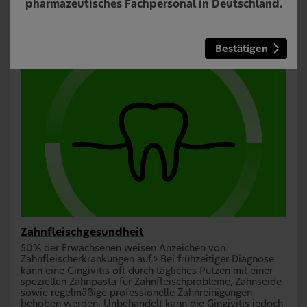
pharmazeutisches Fachpersonal in Deutschland.
der Zahnschmelzabbau zu einem immer wichtigeren
Thema für die langfristige Zahngesundheit wird.
Lesen
4
Sie mehr
Bestätigen
Zahnfleischgesundheit
50% der Erwachsenen weisen Anzeichen von
Zahnfleischerkrankungen auf.
Bei frühzeitiger Diagnose
5
kann eine Gingivitis oft durch tägliches Putzen mit einer
speziellen Zahnpasta für Zahnfleischprobleme, Zahnseide
sowie regelmäßige professionelle Zahnreinigungen
behoben werden. Unbehandelt kann die Gingivitis jedoch